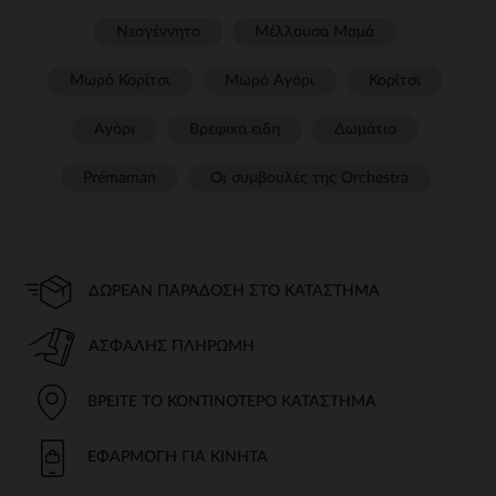
Νεογέννητο
Μέλλουσα Μαμά
Μωρό Κορίτσι
Μωρό Αγόρι
Κορίτσι
Αγόρι
Βρεφικα ειδη
Δωμάτιο
Prémaman
Οι συμβουλές της Orchestra​
ΔΩΡΕΆΝ ΠΑΡΆΔΟΣΗ ΣΤΟ ΚΑΤΆΣΤΗΜΑ
ΑΣΦΑΛΉΣ ΠΛΗΡΩΜΉ
ΒΡΕΊΤΕ ΤΟ ΚΟΝΤΙΝΌΤΕΡΟ ΚΑΤΆΣΤΗΜΑ
ΕΦΑΡΜΟΓΉ ΓΙΑ ΚΙΝΗΤΆ