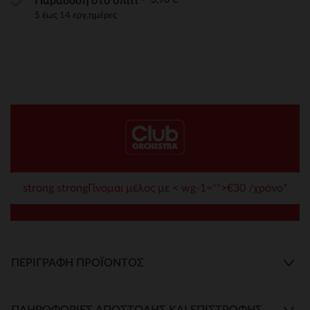
Παράδοση στο σπίτι
5 έως 14 εργ.ημέρες
strong strongΓίνομαι μέλος με < wg-1="">€30 /χρόνο*
ΠΕΡΙΓΡΑΦΉ ΠΡΟΪΌΝΤΟΣ
ΠΛΗΡΟΦΟΡΊΕΣ ΑΠΟΣΤΟΛΉΣ ΚΑΙ ΕΠΙΣΤΡΟΦΉΣ