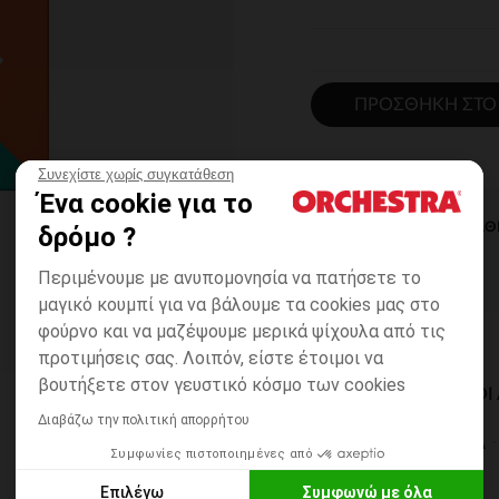
ΠΡΟΣΘΉΚΗ ΣΤΟ
Συνεχίστε χωρίς συγκατάθεση
Ένα cookie για το
ΆΜΕΣΗ ΔΙΑΘ
δρόμο ?
Περιμένουμε με ανυπομονησία να πατήσετε το
μαγικό κουμπί για να βάλουμε τα cookies μας στο
φούρνο και να μαζέψουμε μερικά ψίχουλα από τις
προτιμήσεις σας. Λοιπόν, είστε έτοιμοι να
βουτήξετε στον γευστικό κόσμο των cookies
ΔΙΑΘΈΣΙΜΟΙ ΤΡΌΠΟ
Διαβάζω την πολιτική απορρήτου
ΣΕ ΚΑΤΑΣΤΗΜΑ
Συμφωνίες πιστοποιημένες από
6 έως 14 εργ.ημέρες
Επιλέγω
Συμφωνώ με όλα