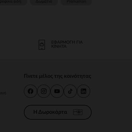
ρεφικα ειδη
Δωμάτιο
Prémaman
ΕΦΑΡΜΟΓΉ ΓΙΑ
ΚΙΝΗΤΆ
Γίνετε μέλος της κοινότητας
κευή
Η Δωροκάρτα