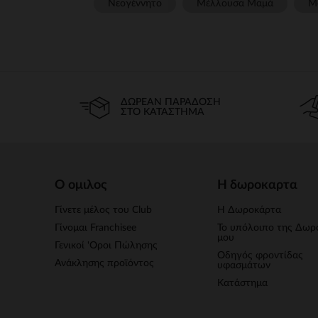
Νεογέννητο
Μέλλουσα Μαμά
Μ
ΔΩΡΕΆΝ ΠΑΡΆΔΟΣΗ
ΣΤΟ ΚΑΤΆΣΤΗΜΑ
Ο ομιλος
Η δωροκαρτα
Γίνετε μέλος του Club
Η Δωροκάρτα
Γίνομαι Franchisee
Το υπόλοιπο της Δωρ
μου
Γενικοί 'Οροι Πώλησης
Οδηγός φροντίδας
Ανάκλησης προϊόντος
υφασμάτων
Κατάστημα