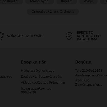
ωρό Κορίτσι
Μωρό Αγόρι
Κορίτσι
Αγόρι
Β
Οι συμβουλές της Orchestra​
ΒΡΕΊΤΕ ΤΟ
ΑΣΦΑΛΉΣ ΠΛΗΡΩΜΉ
ΚΟΝΤΙΝΌΤΕΡΟ
ΚΑΤΆΣΤΗΜΑ
Βρεφικα ειδη
Βοηθεια
Η λίστα γέννησής μου
Tel : 210-5610163
Από Δευτέρα έως Παρασ
οκάρτας
Συμβουλές βρεφανάπτυξης
9.00-17.00
Videos προϊόντων Prémaman
Συχνές ερωτήσεις
Γενική ασφάλεια του
προϊόντος