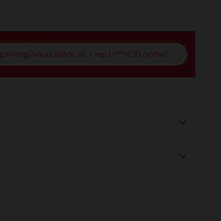
γές σας
ι να διαχειριστείτε τις ρυθμίσεις απορρήτου, εξασφαλίζοντας 
g strongΓίνομαι μέλος με < wg-1="">€30 /χρόνο*