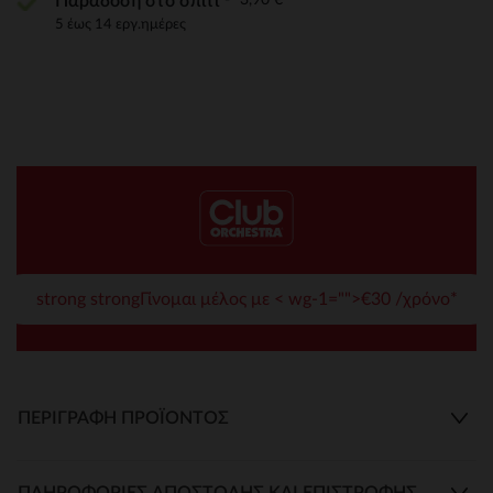
Παράδοση στο σπίτι
5 έως 14 εργ.ημέρες
strong strongΓίνομαι μέλος με < wg-1="">€30 /χρόνο*
ΠΕΡΙΓΡΑΦΉ ΠΡΟΪΌΝΤΟΣ
ΠΛΗΡΟΦΟΡΊΕΣ ΑΠΟΣΤΟΛΉΣ ΚΑΙ ΕΠΙΣΤΡΟΦΉΣ