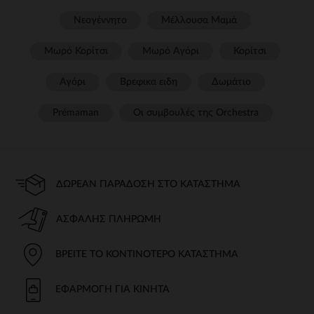
Νεογέννητο
Μέλλουσα Μαμά
Μωρό Κορίτσι
Μωρό Αγόρι
Κορίτσι
Αγόρι
Βρεφικα ειδη
Δωμάτιο
Prémaman
Οι συμβουλές της Orchestra​
ΔΩΡΕΆΝ ΠΑΡΆΔΟΣΗ ΣΤΟ ΚΑΤΆΣΤΗΜΑ
ΑΣΦΑΛΉΣ ΠΛΗΡΩΜΉ
ΒΡΕΊΤΕ ΤΟ ΚΟΝΤΙΝΌΤΕΡΟ ΚΑΤΆΣΤΗΜΑ
ΕΦΑΡΜΟΓΉ ΓΙΑ ΚΙΝΗΤΆ