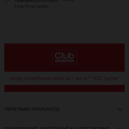
Παράδοση στο σπίτι
5 έως 14 εργ.ημέρες
strong strongΓίνομαι μέλος με < wg-1="">€30 /χρόνο*
ΠΕΡΙΓΡΑΦΉ ΠΡΟΪΌΝΤΟΣ
ΠΛΗΡΟΦΟΡΊΕΣ ΑΠΟΣΤΟΛΉΣ ΚΑΙ ΕΠΙΣΤΡΟΦΉΣ