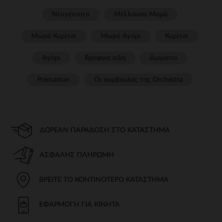
Νεογέννητο
Μέλλουσα Μαμά
Μωρό Κορίτσι
Μωρό Αγόρι
Κορίτσι
Αγόρι
Βρεφικα ειδη
Δωμάτιο
Prémaman
Οι συμβουλές της Orchestra​
ΔΩΡΕΆΝ ΠΑΡΆΔΟΣΗ ΣΤΟ ΚΑΤΆΣΤΗΜΑ
ΑΣΦΑΛΉΣ ΠΛΗΡΩΜΉ
ΒΡΕΊΤΕ ΤΟ ΚΟΝΤΙΝΌΤΕΡΟ ΚΑΤΆΣΤΗΜΑ
ΕΦΑΡΜΟΓΉ ΓΙΑ ΚΙΝΗΤΆ