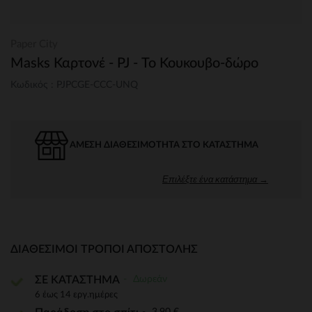
Paper City
Masks Καρτονέ - PJ - Το Κουκουβο-δώρο
Κωδικός : PJPCGE-CCC-UNQ
ΆΜΕΣΗ ΔΙΑΘΕΣΙΜΌΤΗΤΑ ΣΤΟ ΚΑΤΆΣΤΗΜΑ
Επιλέξτε ένα κατάστημα →
ΔΙΑΘΈΣΙΜΟΙ ΤΡΌΠΟΙ ΑΠΟΣΤΟΛΉΣ
Δωρεάν
ΣΕ ΚΑΤΑΣΤΗΜΑ
6 έως 14 εργ.ημέρες
3,90 €