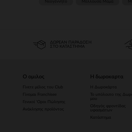
Νεογέννητο
Μέλλουσα Μαμά
Μ
ΔΩΡΕΆΝ ΠΑΡΆΔΟΣΗ
ΣΤΟ ΚΑΤΆΣΤΗΜΑ
Ο ομιλος
Η δωροκαρτα
Γίνετε μέλος του Club
Η Δωροκάρτα
Γίνομαι Franchisee
Το υπόλοιπο της Δωρ
μου
Γενικοί 'Οροι Πώλησης
Οδηγός φροντίδας
Ανάκλησης προϊόντος
υφασμάτων
Κατάστημα