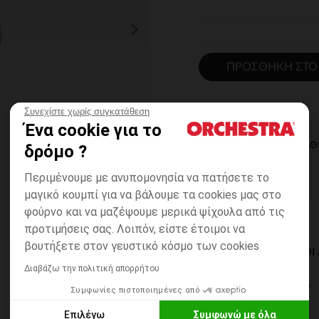
ΠΡΟΣΘΉΚΗ ΣΤΟ
Συνεχίστε χωρίς συγκατάθεση
Ένα cookie για το
ΆΜΕΣΗ ΔΙΑΘ
δρόμο ?
Περιμένουμε με ανυπομονησία να πατήσετε το
μαγικό κουμπί για να βάλουμε τα cookies μας στο
φούρνο και να μαζέψουμε μερικά ψίχουλα από τις
προτιμήσεις σας. Λοιπόν, είστε έτοιμοι να
βουτήξετε στον γευστικό κόσμο των cookies
ΔΙΑΘΈΣΙΜΟΙ ΤΡΌΠΟ
Διαβάζω την πολιτική απορρήτου
ΣΕ ΚΑΤΑΣΤΗΜΑ
Συμφωνίες πιστοποιημένες από
6 έως 14 εργ.ημέρες
Επιλέγω
Συμφωνώ με όλα