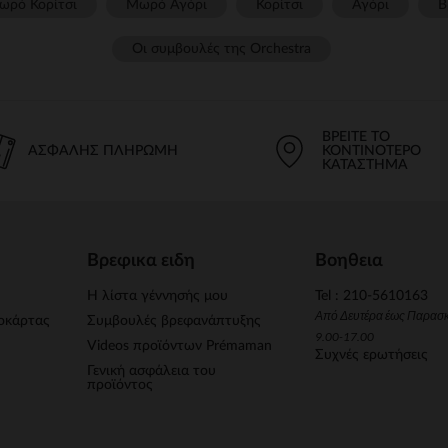
ωρό Κορίτσι
Μωρό Αγόρι
Κορίτσι
Αγόρι
Β
Οι συμβουλές της Orchestra​
ΒΡΕΊΤΕ ΤΟ
ΑΣΦΑΛΉΣ ΠΛΗΡΩΜΉ
ΚΟΝΤΙΝΌΤΕΡΟ
ΚΑΤΆΣΤΗΜΑ
Βρεφικα ειδη
Βοηθεια
Η λίστα γέννησής μου
Tel : 210-5610163
Από Δευτέρα έως Παρασ
οκάρτας
Συμβουλές βρεφανάπτυξης
9.00-17.00
Videos προϊόντων Prémaman
Συχνές ερωτήσεις
Γενική ασφάλεια του
προϊόντος