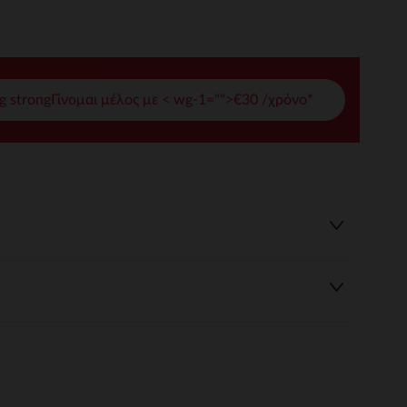
γές σας
ι να διαχειριστείτε τις ρυθμίσεις απορρήτου, εξασφαλίζοντας 
g strongΓίνομαι μέλος με < wg-1="">€30 /χρόνο*