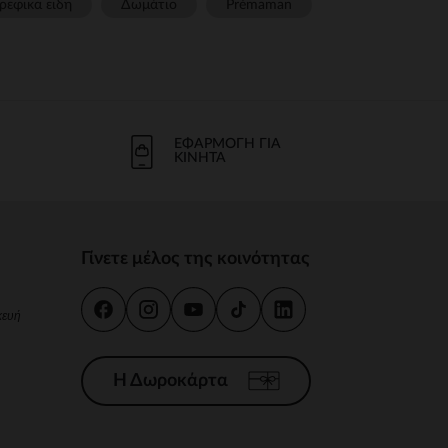
ρεφικα ειδη
Δωμάτιο
Prémaman
ΕΦΑΡΜΟΓΉ ΓΙΑ
ΚΙΝΗΤΆ
Γίνετε μέλος της κοινότητας
κευή
Η Δωροκάρτα