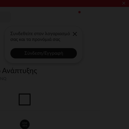
×
Συνδεθείτε στον λογαριασμό
σας και τα προνόμιά σας
Σύνδεση/Εγγραφή
ο Ανάπτυξης
UNQ
one
size