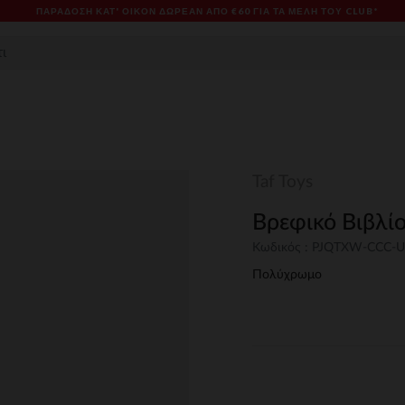
ΠΑΡΆΔΟΣΗ ΚΑΤ' ΟΊΚΟΝ ΔΩΡΕΑΝ ΑΠΌ €60 ΓΙΑ ΤΑ ΜΈΛΗ ΤΟΥ CLUB*
Taf Toys
Βρεφικό Βιβλί
Κωδικός : PJQTXW-CCC-
Πολύχρωμο