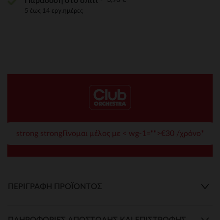
Παράδοση στο σπίτι
5 έως 14 εργ.ημέρες
strong strongΓίνομαι μέλος με < wg-1="">€30 /χρόνο*
ΠΕΡΙΓΡΑΦΉ ΠΡΟΪΌΝΤΟΣ
ΠΛΗΡΟΦΟΡΊΕΣ ΑΠΟΣΤΟΛΉΣ ΚΑΙ ΕΠΙΣΤΡΟΦΉΣ