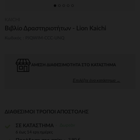
KAICHI
Βιβλίο Δραστηριοτήτων - Lion Kaichi
Κωδικός : PJQWIM-CCC-UNQ
ΆΜΕΣΗ ΔΙΑΘΕΣΙΜΌΤΗΤΑ ΣΤΟ ΚΑΤΆΣΤΗΜΑ
Επιλέξτε ένα κατάστημα →
ΔΙΑΘΈΣΙΜΟΙ ΤΡΌΠΟΙ ΑΠΟΣΤΟΛΉΣ
Δωρεάν
ΣΕ ΚΑΤΑΣΤΗΜΑ
6 έως 14 εργ.ημέρες
3,90 €