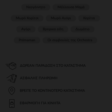
Νεογέννητο
Μέλλουσα Μαμά
Μωρό Κορίτσι
Μωρό Αγόρι
Κορίτσι
Αγόρι
Βρεφικα ειδη
Δωμάτιο
Prémaman
Οι συμβουλές της Orchestra​
ΔΩΡΕΆΝ ΠΑΡΆΔΟΣΗ ΣΤΟ ΚΑΤΆΣΤΗΜΑ
ΑΣΦΑΛΉΣ ΠΛΗΡΩΜΉ
ΒΡΕΊΤΕ ΤΟ ΚΟΝΤΙΝΌΤΕΡΟ ΚΑΤΆΣΤΗΜΑ
ΕΦΑΡΜΟΓΉ ΓΙΑ ΚΙΝΗΤΆ