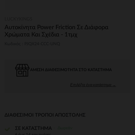
LUCKYKINGS
Αυτοκίνητα Power Friction Σε Διάφορα
Χρώματα Και Σχέδια - 1τμχ
Κωδικός : PJQX24-CCC-UNQ
ΆΜΕΣΗ ΔΙΑΘΕΣΙΜΌΤΗΤΑ ΣΤΟ ΚΑΤΆΣΤΗΜΑ
Επιλέξτε ένα κατάστημα →
ΔΙΑΘΈΣΙΜΟΙ ΤΡΌΠΟΙ ΑΠΟΣΤΟΛΉΣ
Δωρεάν
ΣΕ ΚΑΤΑΣΤΗΜΑ
6 έως 14 εργ.ημέρες