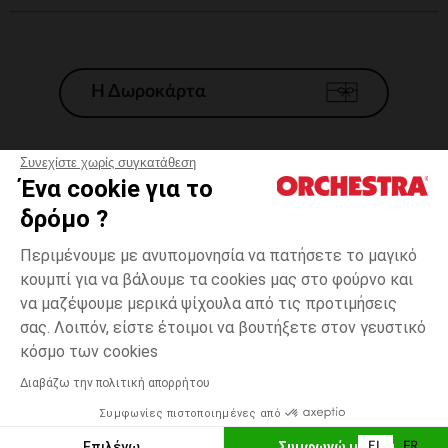
Η Δωροκάρτα
Συνεχίστε χωρίς συγκατάθεση
Ένα cookie για το
Γενικοί 'Οροι Πώλησης
δρόμο ?
Νομικοί Όροι
*Εμπορικες προσφορες
Περιμένουμε με ανυπομονησία να πατήσετε το μαγικό
κουμπί για να βάλουμε τα cookies μας στο φούρνο και
Προσωπικά δεδομένα
να μαζέψουμε μερικά ψίχουλα από τις προτιμήσεις
Διαχείρηση των cookies
σας. Λοιπόν, είστε έτοιμοι να βουτήξετε στον γευστικό
Προσβασιμότητα: μη συμμορφούμενη
one
Πολύχρωμο
Πολύχρωμο
size
κόσμο των cookies
H Orchestra συμμετέχει στον κωδικά δεοντολογίας και στο σύστημα
μεσολάβησης της Γαλλικής Ομοσπονδίας Ηλεκτρονικού Εμπορίου.
Διαβάζω την πολιτική απορρήτου
Δυνατότητα πληρωμής με
Συμφωνίες πιστοποιημένες από
Ελλάδα
Λίστα 
ΠΡΟΣΘΉΚΗ ΣΤΟ ΚΑΛΆΘΙ
Επιλέγω
Συμφωνώ με όλα
EL
FR