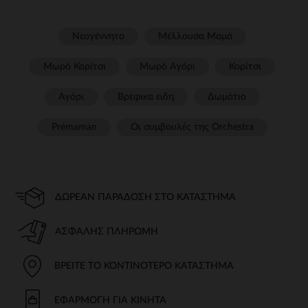
Νεογέννητο
Μέλλουσα Μαμά
Μωρό Κορίτσι
Μωρό Αγόρι
Κορίτσι
Αγόρι
Βρεφικα ειδη
Δωμάτιο
Prémaman
Οι συμβουλές της Orchestra​
ΔΩΡΕΆΝ ΠΑΡΆΔΟΣΗ ΣΤΟ ΚΑΤΆΣΤΗΜΑ
ΑΣΦΑΛΉΣ ΠΛΗΡΩΜΉ
ΒΡΕΊΤΕ ΤΟ ΚΟΝΤΙΝΌΤΕΡΟ ΚΑΤΆΣΤΗΜΑ
ΕΦΑΡΜΟΓΉ ΓΙΑ ΚΙΝΗΤΆ