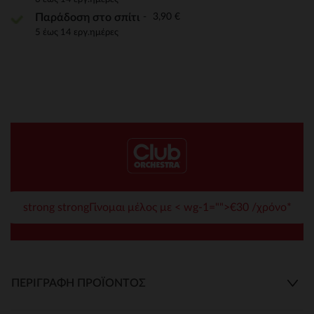
3,90 €
Παράδοση στο σπίτι
5 έως 14 εργ.ημέρες
strong strongΓίνομαι μέλος με < wg-1="">€30 /χρόνο*
ΠΕΡΙΓΡΑΦΉ ΠΡΟΪΌΝΤΟΣ