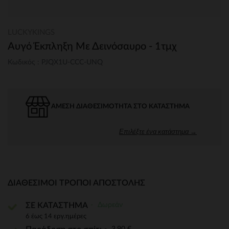
LUCKYKINGS
Αυγό Έκπληξη Με Δεινόσαυρο - 1τμχ
Κωδικός : PJQX1U-CCC-UNQ
ΆΜΕΣΗ ΔΙΑΘΕΣΙΜΌΤΗΤΑ ΣΤΟ ΚΑΤΆΣΤΗΜΑ
Επιλέξτε ένα κατάστημα →
ΔΙΑΘΈΣΙΜΟΙ ΤΡΌΠΟΙ ΑΠΟΣΤΟΛΉΣ
Δωρεάν
ΣΕ ΚΑΤΑΣΤΗΜΑ
6 έως 14 εργ.ημέρες
3,90 €