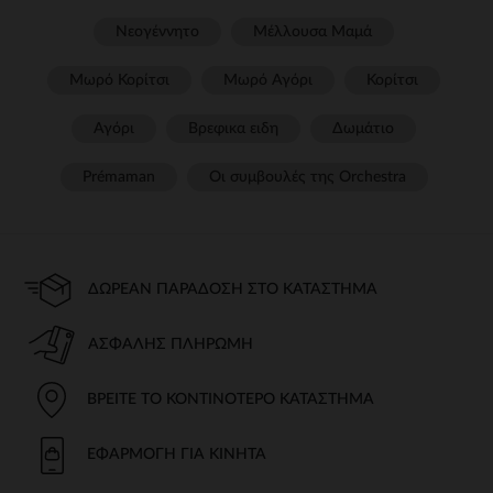
Νεογέννητο
Μέλλουσα Μαμά
Μωρό Κορίτσι
Μωρό Αγόρι
Κορίτσι
Αγόρι
Βρεφικα ειδη
Δωμάτιο
Prémaman
Οι συμβουλές της Orchestra​
ΔΩΡΕΆΝ ΠΑΡΆΔΟΣΗ ΣΤΟ ΚΑΤΆΣΤΗΜΑ
ΑΣΦΑΛΉΣ ΠΛΗΡΩΜΉ
ΒΡΕΊΤΕ ΤΟ ΚΟΝΤΙΝΌΤΕΡΟ ΚΑΤΆΣΤΗΜΑ
ΕΦΑΡΜΟΓΉ ΓΙΑ ΚΙΝΗΤΆ