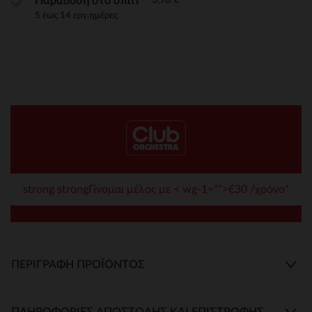
Παράδοση στο σπίτι
5 έως 14 εργ.ημέρες
strong strongΓίνομαι μέλος με < wg-1="">€30 /χρόνο*
ΠΕΡΙΓΡΑΦΉ ΠΡΟΪΌΝΤΟΣ
ΠΛΗΡΟΦΟΡΊΕΣ ΑΠΟΣΤΟΛΉΣ ΚΑΙ ΕΠΙΣΤΡΟΦΉΣ