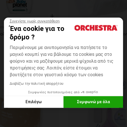
Συνεχίστε χωρίς συγκατάθεση
η
Γρήγορη επισκόπηση
anet
Prémaman
Ένα cookie για το
Baby Απολυμαντικό Σπρέι Γενικής Χρήσης 325ml Planet
δρόμο ?
Περιμένουμε με ανυπομονησία να πατήσετε το
μαγικό κουμπί για να βάλουμε τα cookies μας στο
φούρνο και να μαζέψουμε μερικά ψίχουλα από τις
προτιμήσεις σας. Λοιπόν, είστε έτοιμοι να
βουτήξετε στον γευστικό κόσμο των cookies
ων
Λίστα προτιμήσεων
Διαβάζω την πολιτική απορρήτου
Συμφωνίες πιστοποιημένες από
Επιλέγω
Συμφωνώ με όλα
Axeptio consent
Πλατφόρμα Διαχείρισης Συναίνεσης: Προσαρμόστε τις Επιλο
Η πλατφόρμα μας σας δίνει τη δυνατότητα να προσαρμόσετε κα