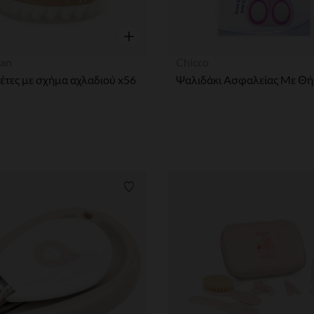
η
Γρήγορη επισκόπηση
an
Chicco
τες με σχήμα αχλαδιού x56
Ψαλιδάκι Aσφαλείας Mε Θ
ων
Λίστα προτιμήσεων