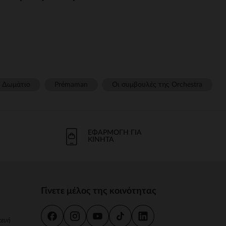
οϊόντα strongείναι απαραίτητα
ια μπάνιο, είτε για ευαίσθητο
αλύπτουν τις συγκεκριμένες
ωρού
Δωμάτιο
Prémaman
Οι συμβουλές της Orchestra​
προϊόντα strongπου επιλέγουμε
υμε κρέμες, έλαια, λοσιόν και
έρμα του μωρού σε καθημερινή
ΕΦΑΡΜΟΓΉ ΓΙΑ
ης αφυδάτωσης και τη διατήρηση
ΚΙΝΗΤΆ
 άρωμα και υποαλλεργία, σας
Γίνετε μέλος της κοινότητας
λλιά, τα νύχια ή ακόμα και την
εδιαστεί για να απομακρύνουν
κευή