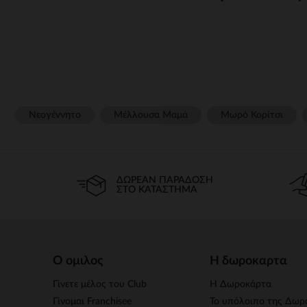
Η ευημερία του μωρού σας εξα
για την υποστήριξη της ανάπτ
δέρμα είτε για καθημερινή
Απα
Νεογέννητο
Μέλλουσα Μαμά
Μωρό Κορίτσι
Το δέρμα του μωρού είναι ιδι
έχουν σχεδιαστεί για να σέβο
απαλά τζελ καθαρισμού, ειδι
ΔΩΡΕΆΝ ΠΑΡΆΔΟΣΗ
Οι ενυδατικές και καταπραϋντι
ΣΤΟ ΚΑΤΆΣΤΗΜΑ
του δερματικού φραγμού του
Εκτός από τη φροντίδα του δέρ
Ο ομιλος
Η δωροκαρτα
περιοχή των γλουτών. Τα
προϊ
Γίνετε μέλος του Club
Η Δωροκάρτα
Γίνομαι Franchisee
Το υπόλοιπο της Δωρ