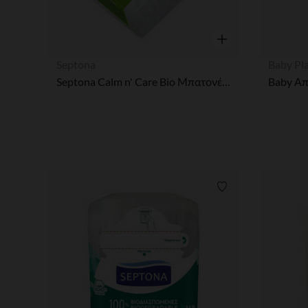
Γρήγορη επισκόπησ
Septona
Baby Pl
Septona Calm n' Care Bio Μπατονέτες Βιοδιασπώμενες Ασφαλείας, 50τμχ
Λίστα προτιμήσε