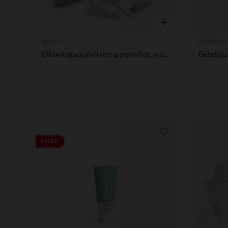
Γρήγορη επισκόπησ
Avent
Bebejou
Ολοκληρωμένο σετ φροντίδας για μωρό σε συμπαγή τσάντα
Bebejou
Λίστα προτιμήσε
SALES*