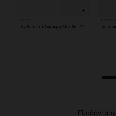
Γρήγορη επισκόπησ
Naïf
Prémam
Ενυδατικό Γαλάκτωμα After Sun Mε Aloe Vera Για Παιδιά 100ml
Προϊόντα φ