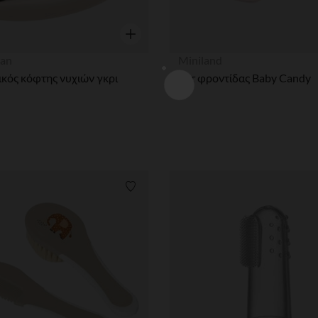
η
Γρήγορη επισκόπηση
an
Miniland
κός κόφτης νυχιών γκρι
Σετ φροντίδας Baby Candy
ων
Λίστα προτιμήσεων