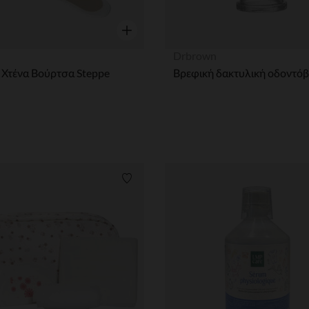
η
Γρήγορη επισκόπηση
Drbrown
 Χτένα Βούρτσα Steppe
ων
Λίστα προτιμήσεων