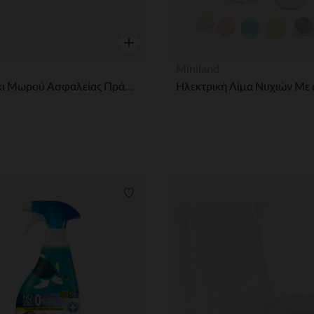
η
Γρήγορη επισκόπηση
Miniland
Ψαλιδάκι Μωρού Ασφαλείας Πράσινο 1τμχ
ων
Λίστα προτιμήσεων