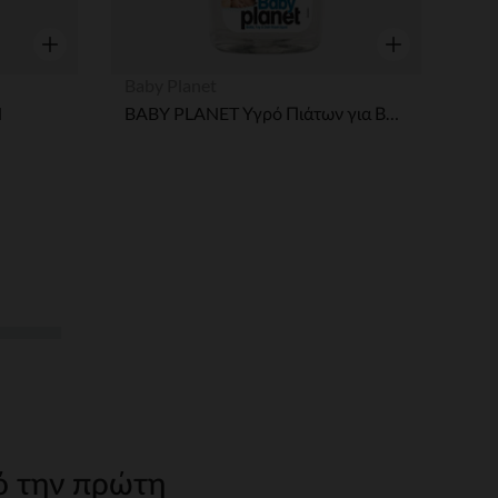
Γρήγορη επισκόπηση
Γρήγορη επισκ
Baby Planet
l
BABY PLANET Υγρό Πιάτων για Βρεφικά Σκεύη 425ml
ό την πρώτη