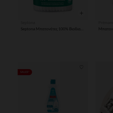
Γρήγορη επισκόπησ
Septona
Prémam
Septona Μπατονέτες 100% Βιοδιασπώμενες 160 Τεμάχια
Μπατονέ
Λίστα προτιμήσε
SALES*