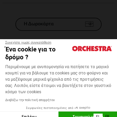
Η Δωροκάρτα
Συνεχίστε χωρίς συγκατάθεση
Ένα cookie για το
Γενικοί 'Οροι Πώλησης
δρόμο ?
Νομικοί Όροι
*Εμπορικες προσφορες
Περιμένουμε με ανυπομονησία να πατήσετε το μαγικό
κουμπί για να βάλουμε τα cookies μας στο φούρνο και
Προσωπικά δεδομένα
να μαζέψουμε μερικά ψίχουλα από τις προτιμήσεις
Διαχείρηση των cookies
σας. Λοιπόν, είστε έτοιμοι να βουτήξετε στον γευστικό
Προσβασιμότητα: μη συμμορφούμενη
one
Multicolore
Multicolore
size
κόσμο των cookies
H Orchestra συμμετέχει στον κωδικά δεοντολογίας και στο σύστημα
μεσολάβησης της Γαλλικής Ομοσπονδίας Ηλεκτρονικού Εμπορίου.
Διαβάζω την πολιτική απορρήτου
Δυνατότητα πληρωμής με
Συμφωνίες πιστοποιημένες από
Ελλάδα
Λίστα 
ΠΡΟΣΘΉΚΗ ΣΤΟ ΚΑΛΆΘΙ
Επιλέγω
Συμφωνώ με όλα
EL
FR