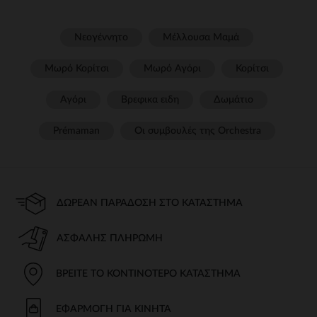
Νεογέννητο
Μέλλουσα Μαμά
Μωρό Κορίτσι
Μωρό Αγόρι
Κορίτσι
Αγόρι
Βρεφικα ειδη
Δωμάτιο
Prémaman
Οι συμβουλές της Orchestra​
ΔΩΡΕΆΝ ΠΑΡΆΔΟΣΗ ΣΤΟ ΚΑΤΆΣΤΗΜΑ
ΑΣΦΑΛΉΣ ΠΛΗΡΩΜΉ
ΒΡΕΊΤΕ ΤΟ ΚΟΝΤΙΝΌΤΕΡΟ ΚΑΤΆΣΤΗΜΑ
ΕΦΑΡΜΟΓΉ ΓΙΑ ΚΙΝΗΤΆ