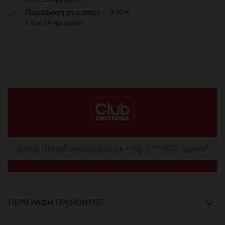
3,90 €
Παράδοση στο σπίτι
5 έως 14 εργ.ημέρες
strong strongΓίνομαι μέλος με < wg-1="">€30 /χρόνο*
ΠΕΡΙΓΡΑΦΉ ΠΡΟΪΌΝΤΟΣ