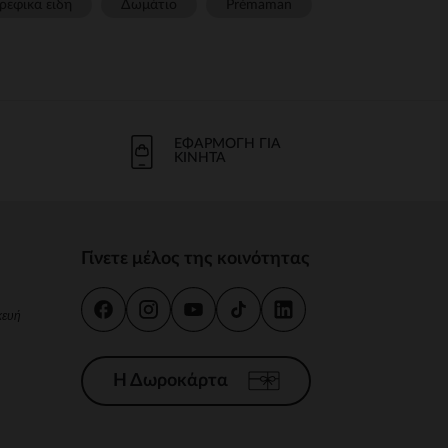
ρεφικα ειδη
Δωμάτιο
Prémaman
ΕΦΑΡΜΟΓΉ ΓΙΑ
ΚΙΝΗΤΆ
Γίνετε μέλος της κοινότητας
κευή
Η Δωροκάρτα