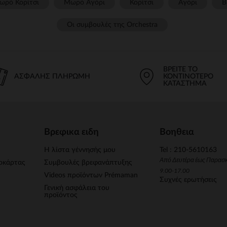
ωρό Κορίτσι
Μωρό Αγόρι
Κορίτσι
Αγόρι
Β
Οι συμβουλές της Orchestra​
ΒΡΕΊΤΕ ΤΟ
ΑΣΦΑΛΉΣ ΠΛΗΡΩΜΉ
ΚΟΝΤΙΝΌΤΕΡΟ
ΚΑΤΆΣΤΗΜΑ
Βρεφικα ειδη
Βοηθεια
Η λίστα γέννησής μου
Tel : 210-5610163
Από Δευτέρα έως Παρασ
οκάρτας
Συμβουλές βρεφανάπτυξης
9.00-17.00
Videos προϊόντων Prémaman
Συχνές ερωτήσεις
Γενική ασφάλεια του
προϊόντος