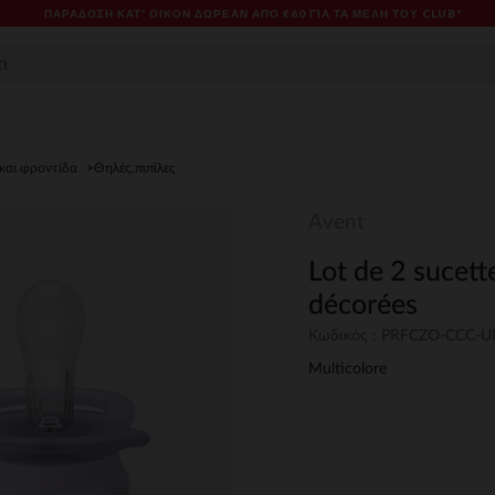
ΠΑΡΆΔΟΣΗ ΚΑΤ' ΟΊΚΟΝ ΔΩΡΕΑΝ ΑΠΌ €60 ΓΙΑ ΤΑ ΜΈΛΗ ΤΟΥ CLUB*
 και φροντίδα
Θηλές,πιπίλες
Avent
Lot de 2 sucett
décorées
Κωδικός : PRFCZO-CCC-
Multicolore