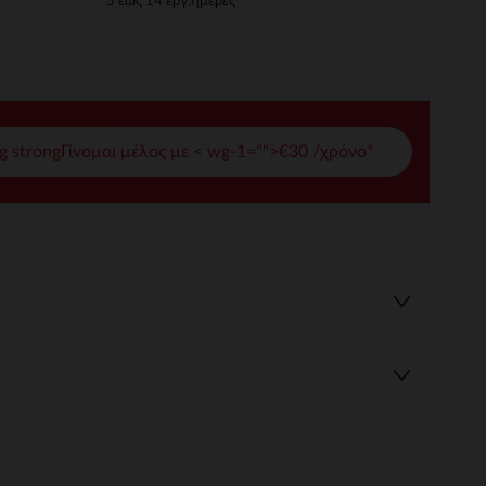
5 έως 14 εργ.ημέρες
γές σας
ι να διαχειριστείτε τις ρυθμίσεις απορρήτου, εξασφαλίζοντας 
g strongΓίνομαι μέλος με < wg-1="">€30 /χρόνο*