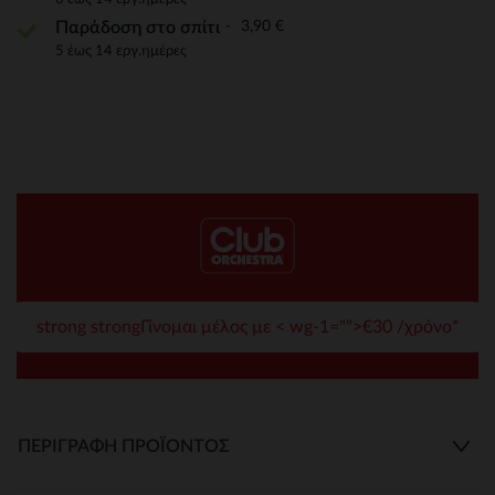
3,90 €
Παράδοση στο σπίτι
5 έως 14 εργ.ημέρες
strong strongΓίνομαι μέλος με < wg-1="">€30 /χρόνο*
ΠΕΡΙΓΡΑΦΉ ΠΡΟΪΌΝΤΟΣ