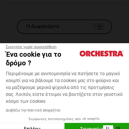
Η Δωροκάρτα
Συνεχίστε χωρίς συγκατάθεση
Ένα cookie για το
Γενικοί 'Οροι Πώλησης
δρόμο ?
Νομικοί Όροι
*Εμπορικες προσφορες
Περιμένουμε με ανυπομονησία να πατήσετε το μαγικό
κουμπί για να βάλουμε τα cookies μας στο φούρνο και
Προσωπικά δεδομένα
να μαζέψουμε μερικά ψίχουλα από τις προτιμήσεις
Διαχείρηση των cookies
σας. Λοιπόν, είστε έτοιμοι να βουτήξετε στον γευστικό
Προσβασιμότητα: μη συμμορφούμενη
one
Ροζ
Ροζ
size
κόσμο των cookies
H Orchestra συμμετέχει στον κωδικά δεοντολογίας και στο σύστημα
μεσολάβησης της Γαλλικής Ομοσπονδίας Ηλεκτρονικού Εμπορίου.
Διαβάζω την πολιτική απορρήτου
Δυνατότητα πληρωμής με
Συμφωνίες πιστοποιημένες από
Ελλάδα
Λίστα 
ΠΡΟΣΘΉΚΗ ΣΤΟ ΚΑΛΆΘΙ
Επιλέγω
Συμφωνώ με όλα
EL
FR