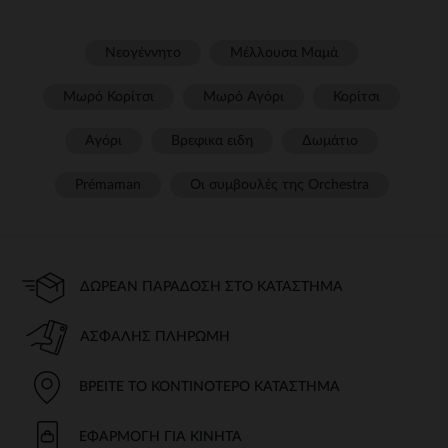
Νεογέννητο
Μέλλουσα Μαμά
Μωρό Κορίτσι
Μωρό Αγόρι
Κορίτσι
Αγόρι
Βρεφικα ειδη
Δωμάτιο
Prémaman
Οι συμβουλές της Orchestra​
ΔΩΡΕΆΝ ΠΑΡΆΔΟΣΗ ΣΤΟ ΚΑΤΆΣΤΗΜΑ
ΑΣΦΑΛΉΣ ΠΛΗΡΩΜΉ
ΒΡΕΊΤΕ ΤΟ ΚΟΝΤΙΝΌΤΕΡΟ ΚΑΤΆΣΤΗΜΑ
ΕΦΑΡΜΟΓΉ ΓΙΑ ΚΙΝΗΤΆ