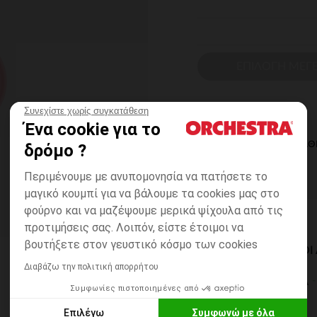
ΕΠΙΛΟΓΗ ΜΕΓ
Συνεχίστε χωρίς συγκατάθεση
Ένα cookie για το
ΆΜΕΣΗ ΔΙΑΘ
δρόμο ?
Περιμένουμε με ανυπομονησία να πατήσετε το
μαγικό κουμπί για να βάλουμε τα cookies μας στο
φούρνο και να μαζέψουμε μερικά ψίχουλα από τις
προτιμήσεις σας. Λοιπόν, είστε έτοιμοι να
βουτήξετε στον γευστικό κόσμο των cookies
ΔΙΑΘΈΣΙΜΟΙ ΤΡΌΠΟ
Διαβάζω την πολιτική απορρήτου
ΣΕ ΚΑΤΑΣΤΗΜΑ
Συμφωνίες πιστοποιημένες από
6 έως 14 εργ.ημέρες
Επιλέγω
Συμφωνώ με όλα