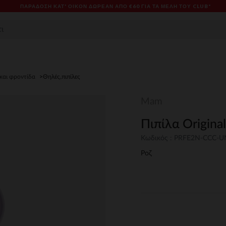
ΠΑΡΆΔΟΣΗ ΚΑΤ' ΟΊΚΟΝ ΔΩΡΕΑΝ ΑΠΌ €60 ΓΙΑ ΤΑ ΜΈΛΗ ΤΟΥ CLUB*
 και φροντίδα
Θηλές,πιπίλες
Mam
Πιπίλα Origina
Κωδικός : PRFE2N-CCC-
Ροζ