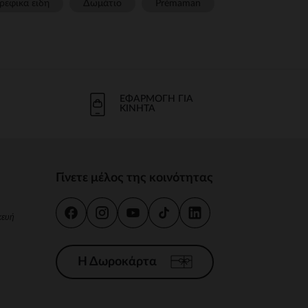
ρεφικα ειδη
Δωμάτιο
Prémaman
ΕΦΑΡΜΟΓΉ ΓΙΑ
ΚΙΝΗΤΆ
Γίνετε μέλος της κοινότητας
κευή
Η Δωροκάρτα