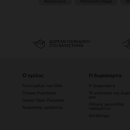
Νεογέννητο
Μέλλουσα Μαμά
Μ
ΔΩΡΕΆΝ ΠΑΡΆΔΟΣΗ
ΣΤΟ ΚΑΤΆΣΤΗΜΑ
Ο ομιλος
Η δωροκαρτα
Γίνετε μέλος του Club
Η Δωροκάρτα
Γίνομαι Franchisee
Το υπόλοιπο της Δωρ
μου
Γενικοί 'Οροι Πώλησης
Οδηγός φροντίδας
Ανάκλησης προϊόντος
υφασμάτων
Κατάστημα