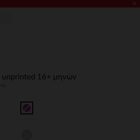
×
l unprinted 16+ μηνών
UNQ
one
size