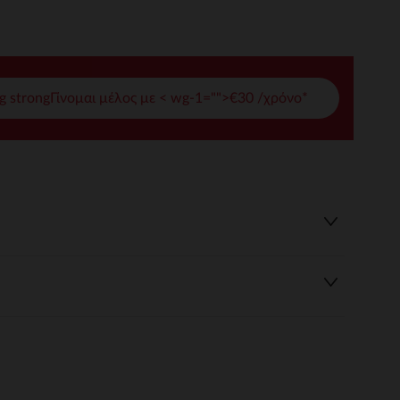
γές σας
ι να διαχειριστείτε τις ρυθμίσεις απορρήτου, εξασφαλίζοντας 
g strongΓίνομαι μέλος με < wg-1="">€30 /χρόνο*