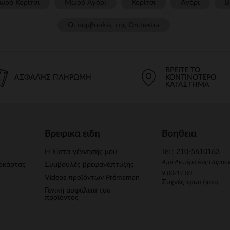
ωρό Κορίτσι
Μωρό Αγόρι
Κορίτσι
Αγόρι
Β
Οι συμβουλές της Orchestra​
ΒΡΕΊΤΕ ΤΟ
ΑΣΦΑΛΉΣ ΠΛΗΡΩΜΉ
ΚΟΝΤΙΝΌΤΕΡΟ
ΚΑΤΆΣΤΗΜΑ
Βρεφικα ειδη
Βοηθεια
Η λίστα γέννησής μου
Tel : 210-5610163
Από Δευτέρα έως Παρασ
οκάρτας
Συμβουλές βρεφανάπτυξης
9.00-17.00
Videos προϊόντων Prémaman
Συχνές ερωτήσεις
Γενική ασφάλεια του
προϊόντος