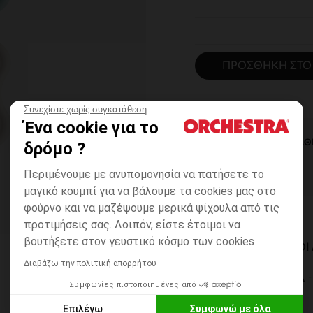
ΠΡΟΣΘΉΚΗ ΣΤΟ
Συνεχίστε χωρίς συγκατάθεση
Ένα cookie για το
ΆΜΕΣΗ ΔΙΑΘ
δρόμο ?
Περιμένουμε με ανυπομονησία να πατήσετε το
μαγικό κουμπί για να βάλουμε τα cookies μας στο
φούρνο και να μαζέψουμε μερικά ψίχουλα από τις
προτιμήσεις σας. Λοιπόν, είστε έτοιμοι να
βουτήξετε στον γευστικό κόσμο των cookies
ΔΙΑΘΈΣΙΜΟΙ ΤΡΌΠΟ
Διαβάζω την πολιτική απορρήτου
ΣΕ ΚΑΤΑΣΤΗΜΑ
Συμφωνίες πιστοποιημένες από
6 έως 14 εργ.ημέρες
Επιλέγω
Συμφωνώ με όλα