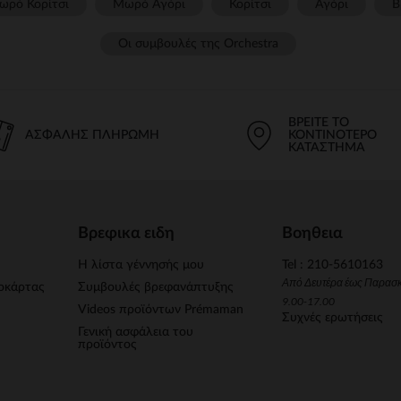
ωρό Κορίτσι
Μωρό Αγόρι
Κορίτσι
Αγόρι
Β
Οι συμβουλές της Orchestra​
ΒΡΕΊΤΕ ΤΟ
ΑΣΦΑΛΉΣ ΠΛΗΡΩΜΉ
ΚΟΝΤΙΝΌΤΕΡΟ
ΚΑΤΆΣΤΗΜΑ
Βρεφικα ειδη
Βοηθεια
Η λίστα γέννησής μου
Tel : 210-5610163
Από Δευτέρα έως Παρασ
οκάρτας
Συμβουλές βρεφανάπτυξης
9.00-17.00
Videos προϊόντων Prémaman
Συχνές ερωτήσεις
Γενική ασφάλεια του
προϊόντος