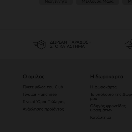
Νεογέννητο
Μέλλουσα Μαμά
Μ
ΔΩΡΕΆΝ ΠΑΡΆΔΟΣΗ
ΣΤΟ ΚΑΤΆΣΤΗΜΑ
Ο ομιλος
Η δωροκαρτα
Γίνετε μέλος του Club
Η Δωροκάρτα
Γίνομαι Franchisee
Το υπόλοιπο της Δωρ
μου
Γενικοί 'Οροι Πώλησης
Οδηγός φροντίδας
Ανάκλησης προϊόντος
υφασμάτων
Κατάστημα