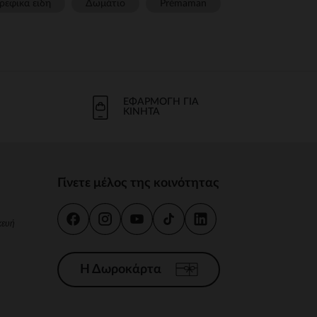
ρεφικα ειδη
Δωμάτιο
Prémaman
ΕΦΑΡΜΟΓΉ ΓΙΑ
ΚΙΝΗΤΆ
Γίνετε μέλος της κοινότητας
κευή
Η Δωροκάρτα