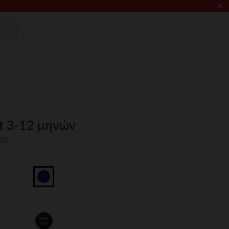
×
t 3-12 μηνών
NQ
one
size