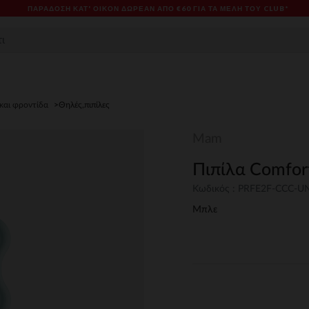
ΠΑΡΆΔΟΣΗ ΚΑΤ' ΟΊΚΟΝ ΔΩΡΕΑΝ ΑΠΌ €60 ΓΙΑ ΤΑ ΜΈΛΗ ΤΟΥ CLUB*
 και φροντίδα
Θηλές,πιπίλες
Mam
Πιπίλα Comfor
Κωδικός : PRFE2F-CCC-U
Μπλε