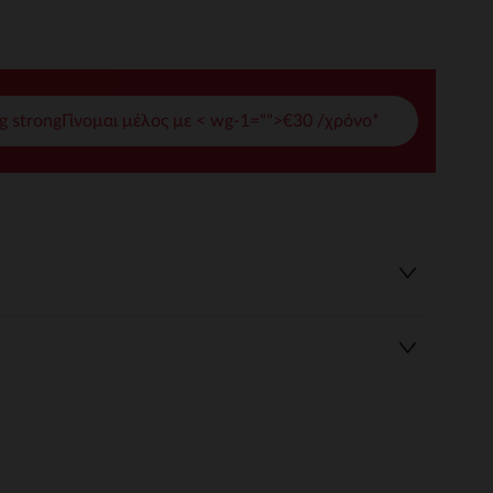
γές σας
ι να διαχειριστείτε τις ρυθμίσεις απορρήτου, εξασφαλίζοντας 
g strongΓίνομαι μέλος με < wg-1="">€30 /χρόνο*