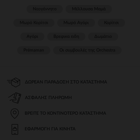
Νεογέννητο
Μέλλουσα Μαμά
Μωρό Κορίτσι
Μωρό Αγόρι
Κορίτσι
Αγόρι
Βρεφικα ειδη
Δωμάτιο
Prémaman
Οι συμβουλές της Orchestra​
ΔΩΡΕΆΝ ΠΑΡΆΔΟΣΗ ΣΤΟ ΚΑΤΆΣΤΗΜΑ
ΑΣΦΑΛΉΣ ΠΛΗΡΩΜΉ
ΒΡΕΊΤΕ ΤΟ ΚΟΝΤΙΝΌΤΕΡΟ ΚΑΤΆΣΤΗΜΑ
ΕΦΑΡΜΟΓΉ ΓΙΑ ΚΙΝΗΤΆ