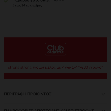
Παράδοση στο σπίτι
5 έως 14 εργ.ημέρες
strong strongΓίνομαι μέλος με < wg-1="">€30 /χρόνο*
ΠΕΡΙΓΡΑΦΉ ΠΡΟΪΌΝΤΟΣ
ΠΛΗΡΟΦΟΡΊΕΣ ΑΠΟΣΤΟΛΉΣ ΚΑΙ ΕΠΙΣΤΡΟΦΉΣ