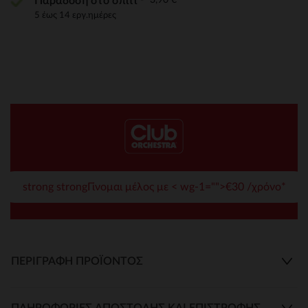
Παράδοση στο σπίτι
5 έως 14 εργ.ημέρες
strong strongΓίνομαι μέλος με < wg-1="">€30 /χρόνο*
ΠΕΡΙΓΡΑΦΉ ΠΡΟΪΌΝΤΟΣ
ΠΛΗΡΟΦΟΡΊΕΣ ΑΠΟΣΤΟΛΉΣ ΚΑΙ ΕΠΙΣΤΡΟΦΉΣ