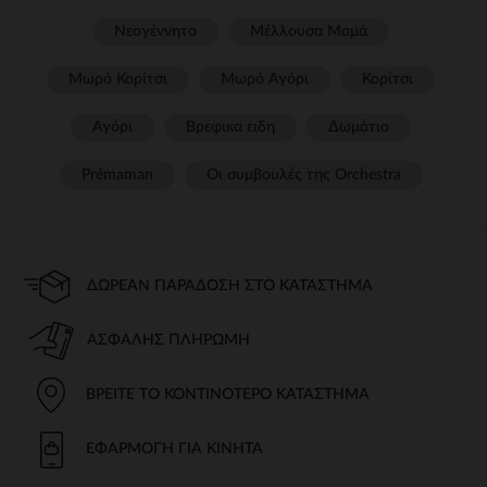
Νεογέννητο
Μέλλουσα Μαμά
Μωρό Κορίτσι
Μωρό Αγόρι
Κορίτσι
Αγόρι
Βρεφικα ειδη
Δωμάτιο
Prémaman
Οι συμβουλές της Orchestra​
ΔΩΡΕΆΝ ΠΑΡΆΔΟΣΗ ΣΤΟ ΚΑΤΆΣΤΗΜΑ
ΑΣΦΑΛΉΣ ΠΛΗΡΩΜΉ
ΒΡΕΊΤΕ ΤΟ ΚΟΝΤΙΝΌΤΕΡΟ ΚΑΤΆΣΤΗΜΑ
ΕΦΑΡΜΟΓΉ ΓΙΑ ΚΙΝΗΤΆ