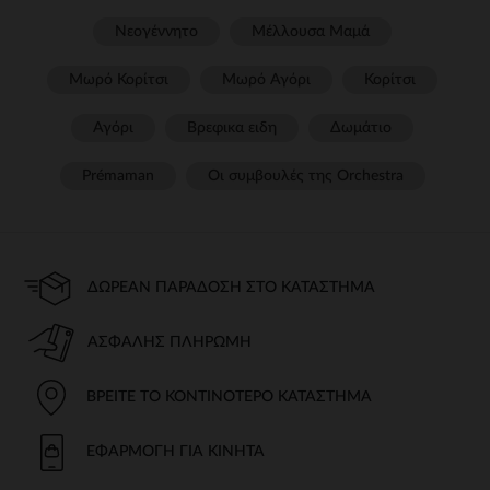
Νεογέννητο
Μέλλουσα Μαμά
Μωρό Κορίτσι
Μωρό Αγόρι
Κορίτσι
Αγόρι
Βρεφικα ειδη
Δωμάτιο
Prémaman
Οι συμβουλές της Orchestra​
ΔΩΡΕΆΝ ΠΑΡΆΔΟΣΗ ΣΤΟ ΚΑΤΆΣΤΗΜΑ
ΑΣΦΑΛΉΣ ΠΛΗΡΩΜΉ
ΒΡΕΊΤΕ ΤΟ ΚΟΝΤΙΝΌΤΕΡΟ ΚΑΤΆΣΤΗΜΑ
ΕΦΑΡΜΟΓΉ ΓΙΑ ΚΙΝΗΤΆ