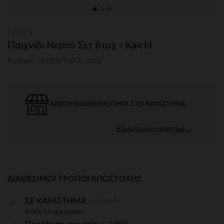
KAICHI
Παιχνίδι Νερού Σετ 8τμχ - Kaichi
Κωδικός : PJQWJ7-CCC-UNQ
ΆΜΕΣΗ ΔΙΑΘΕΣΙΜΌΤΗΤΑ ΣΤΟ ΚΑΤΆΣΤΗΜΑ
Επιλέξτε ένα κατάστημα →
ΔΙΑΘΈΣΙΜΟΙ ΤΡΌΠΟΙ ΑΠΟΣΤΟΛΉΣ
Δωρεάν
ΣΕ ΚΑΤΑΣΤΗΜΑ
6 έως 14 εργ.ημέρες
3,90 €