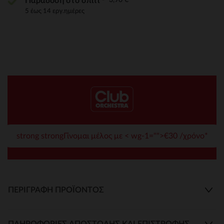
Παράδοση στο σπίτι
5 έως 14 εργ.ημέρες
strong strongΓίνομαι μέλος με < wg-1="">€30 /χρόνο*
ΠΕΡΙΓΡΑΦΉ ΠΡΟΪΌΝΤΟΣ
ΠΛΗΡΟΦΟΡΊΕΣ ΑΠΟΣΤΟΛΉΣ ΚΑΙ ΕΠΙΣΤΡΟΦΉΣ