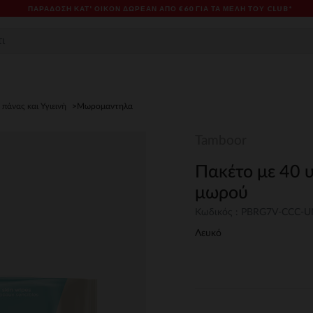
ΠΑΡΆΔΟΣΗ ΚΑΤ' ΟΊΚΟΝ ΔΩΡΕΑΝ ΑΠΌ €60 ΓΙΑ ΤΑ ΜΈΛΗ ΤΟΥ CLUB*
πάνας και Υγιεινή
Μωρομαντηλα
Tamboor
Πακέτο με 40 
μωρού
Κωδικός : PBRG7V-CCC-
Λευκό