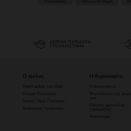
Νεογέννητο
Μέλλουσα Μαμά
Μ
ΔΩΡΕΆΝ ΠΑΡΆΔΟΣΗ
ΣΤΟ ΚΑΤΆΣΤΗΜΑ
Ο ομιλος
Η δωροκαρτα
Γίνετε μέλος του Club
Η Δωροκάρτα
Γίνομαι Franchisee
Το υπόλοιπο της Δωρ
μου
Γενικοί 'Οροι Πώλησης
Οδηγός φροντίδας
Ανάκλησης προϊόντος
υφασμάτων
Κατάστημα