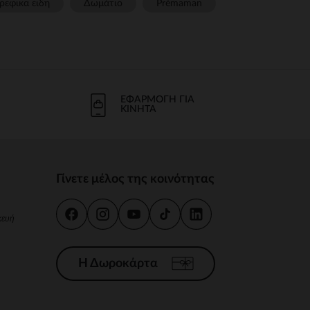
ρεφικα ειδη
Δωμάτιο
Prémaman
ΕΦΑΡΜΟΓΉ ΓΙΑ
ΚΙΝΗΤΆ
Γίνετε μέλος της κοινότητας
κευή
Η Δωροκάρτα