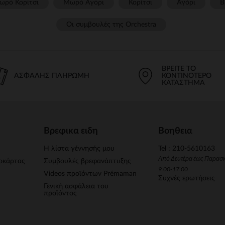
ωρό Κορίτσι
Μωρό Αγόρι
Κορίτσι
Αγόρι
Β
Οι συμβουλές της Orchestra​
ΒΡΕΊΤΕ ΤΟ
ΑΣΦΑΛΉΣ ΠΛΗΡΩΜΉ
ΚΟΝΤΙΝΌΤΕΡΟ
ΚΑΤΆΣΤΗΜΑ
Βρεφικα ειδη
Βοηθεια
Η λίστα γέννησής μου
Tel : 210-5610163
Από Δευτέρα έως Παρασ
οκάρτας
Συμβουλές βρεφανάπτυξης
9.00-17.00
Videos προϊόντων Prémaman
Συχνές ερωτήσεις
Γενική ασφάλεια του
προϊόντος