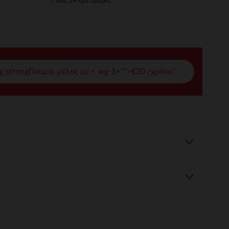
5 έως 14 εργ.ημέρες
γές σας
ι να διαχειριστείτε τις ρυθμίσεις απορρήτου, εξασφαλίζοντας 
g strongΓίνομαι μέλος με < wg-1="">€30 /χρόνο*