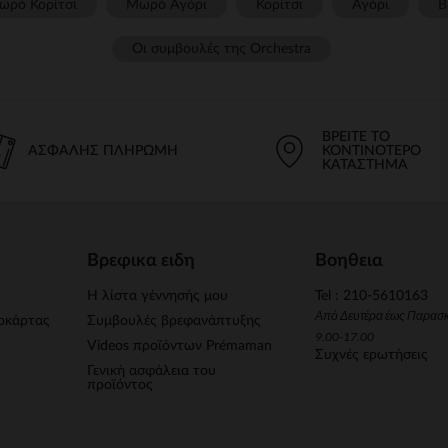
ωρό Κορίτσι
Μωρό Αγόρι
Κορίτσι
Αγόρι
Β
Οι συμβουλές της Orchestra​
ΒΡΕΊΤΕ ΤΟ
ΑΣΦΑΛΉΣ ΠΛΗΡΩΜΉ
ΚΟΝΤΙΝΌΤΕΡΟ
ΚΑΤΆΣΤΗΜΑ
Βρεφικα ειδη
Βοηθεια
Η λίστα γέννησής μου
Tel : 210-5610163
Από Δευτέρα έως Παρασ
οκάρτας
Συμβουλές βρεφανάπτυξης
9.00-17.00
Videos προϊόντων Prémaman
Συχνές ερωτήσεις
Γενική ασφάλεια του
προϊόντος