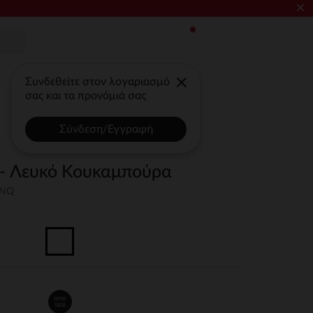
×
Συνδεθείτε στον λογαριασμό
σας και τα προνόμιά σας
Σύνδεση/Εγγραφή
 - Λευκό Κουκαμπούρα
UNQ
one
size