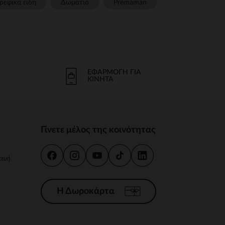
ρεφικα ειδη
Δωμάτιο
Prémaman
ΕΦΑΡΜΟΓΉ ΓΙΑ
ΚΙΝΗΤΆ
Γίνετε μέλος της κοινότητας
κευή
Η Δωροκάρτα