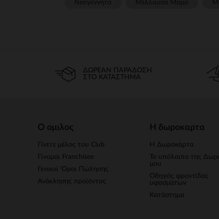
Νεογέννητο
Μέλλουσα Μαμά
Μ
ΔΩΡΕΆΝ ΠΑΡΆΔΟΣΗ
ΣΤΟ ΚΑΤΆΣΤΗΜΑ
Ο ομιλος
Η δωροκαρτα
Γίνετε μέλος του Club
Η Δωροκάρτα
Γίνομαι Franchisee
Το υπόλοιπο της Δωρ
μου
Γενικοί 'Οροι Πώλησης
Οδηγός φροντίδας
Ανάκλησης προϊόντος
υφασμάτων
Κατάστημα