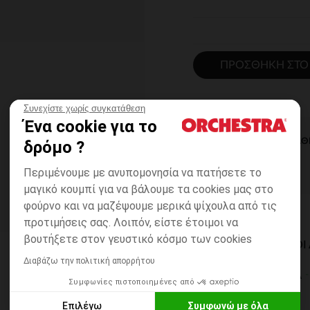
ΠΡΟΣΘΉΚΗ ΣΤΟ
Συνεχίστε χωρίς συγκατάθεση
Ένα cookie για το
ΆΜΕΣΗ ΔΙΑΘ
δρόμο ?
Περιμένουμε με ανυπομονησία να πατήσετε το
μαγικό κουμπί για να βάλουμε τα cookies μας στο
φούρνο και να μαζέψουμε μερικά ψίχουλα από τις
προτιμήσεις σας. Λοιπόν, είστε έτοιμοι να
βουτήξετε στον γευστικό κόσμο των cookies
ΔΙΑΘΈΣΙΜΟΙ ΤΡΌΠΟ
Διαβάζω την πολιτική απορρήτου
ΣΕ ΚΑΤΑΣΤΗΜΑ
Συμφωνίες πιστοποιημένες από
6 έως 14 εργ.ημέρες
Επιλέγω
Συμφωνώ με όλα