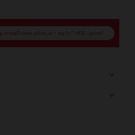
γές σας
ι να διαχειριστείτε τις ρυθμίσεις απορρήτου, εξασφαλίζοντας 
g strongΓίνομαι μέλος με < wg-1="">€30 /χρόνο*