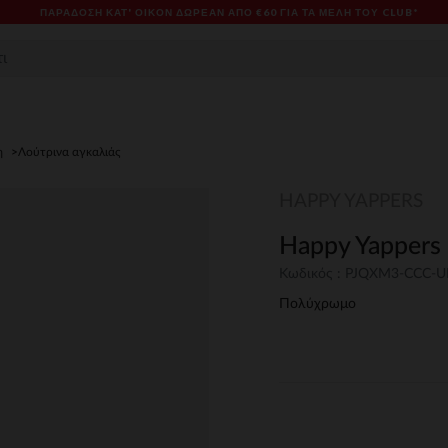
ΠΑΡΆΔΟΣΗ ΚΑΤ' ΟΊΚΟΝ ΔΩΡΕΑΝ ΑΠΌ €60 ΓΙΑ ΤΑ ΜΈΛΗ ΤΟΥ CLUB*
η
Λούτρινα αγκαλιάς
HAPPY YAPPERS
Happy Yappers
Κωδικός : PJQXM3-CCC-
Πολύχρωμο