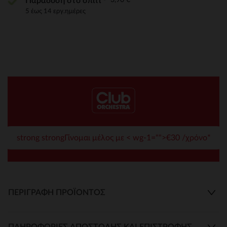
Παράδοση στο σπίτι
5 έως 14 εργ.ημέρες
strong strongΓίνομαι μέλος με < wg-1="">€30 /χρόνο*
ΠΕΡΙΓΡΑΦΉ ΠΡΟΪΌΝΤΟΣ
ΠΛΗΡΟΦΟΡΊΕΣ ΑΠΟΣΤΟΛΉΣ ΚΑΙ ΕΠΙΣΤΡΟΦΉΣ