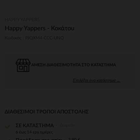
HAPPY YAPPERS
Happy Yappers - Κοκάτου
Κωδικός : PJQXM4-CCC-UNQ
ΆΜΕΣΗ ΔΙΑΘΕΣΙΜΌΤΗΤΑ ΣΤΟ ΚΑΤΆΣΤΗΜΑ
Επιλέξτε ένα κατάστημα →
ΔΙΑΘΈΣΙΜΟΙ ΤΡΌΠΟΙ ΑΠΟΣΤΟΛΉΣ
Δωρεάν
ΣΕ ΚΑΤΑΣΤΗΜΑ
6 έως 14 εργ.ημέρες
3,90 €