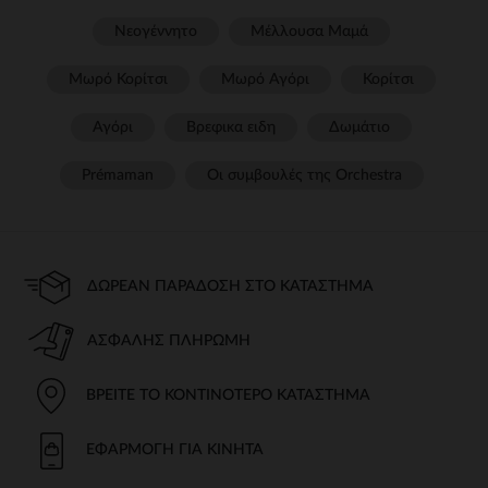
Νεογέννητο
Μέλλουσα Μαμά
Μωρό Κορίτσι
Μωρό Αγόρι
Κορίτσι
Αγόρι
Βρεφικα ειδη
Δωμάτιο
Prémaman
Οι συμβουλές της Orchestra​
ΔΩΡΕΆΝ ΠΑΡΆΔΟΣΗ ΣΤΟ ΚΑΤΆΣΤΗΜΑ
ΑΣΦΑΛΉΣ ΠΛΗΡΩΜΉ
ΒΡΕΊΤΕ ΤΟ ΚΟΝΤΙΝΌΤΕΡΟ ΚΑΤΆΣΤΗΜΑ
ΕΦΑΡΜΟΓΉ ΓΙΑ ΚΙΝΗΤΆ