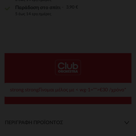
3,90 €
Παράδοση στο σπίτι
5 έως 14 εργ.ημέρες
strong strongΓίνομαι μέλος με < wg-1="">€30 /χρόνο*
ΠΕΡΙΓΡΑΦΉ ΠΡΟΪΌΝΤΟΣ