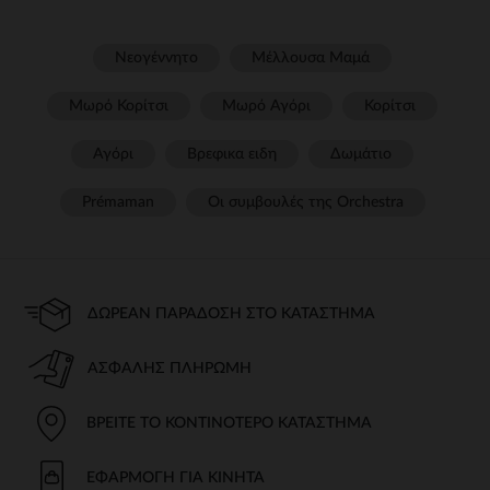
Νεογέννητο
Μέλλουσα Μαμά
Μωρό Κορίτσι
Μωρό Αγόρι
Κορίτσι
Αγόρι
Βρεφικα ειδη
Δωμάτιο
Prémaman
Οι συμβουλές της Orchestra​
ΔΩΡΕΆΝ ΠΑΡΆΔΟΣΗ ΣΤΟ ΚΑΤΆΣΤΗΜΑ
ΑΣΦΑΛΉΣ ΠΛΗΡΩΜΉ
ΒΡΕΊΤΕ ΤΟ ΚΟΝΤΙΝΌΤΕΡΟ ΚΑΤΆΣΤΗΜΑ
ΕΦΑΡΜΟΓΉ ΓΙΑ ΚΙΝΗΤΆ