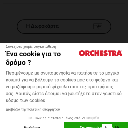
Η Δωροκάρτα
Συνεχίστε χωρίς συγκατάθεση
Ένα cookie για το
Γενικοί 'Οροι Πώλησης
δρόμο ?
Νομικοί Όροι
*Εμπορικες προσφορες
Περιμένουμε με ανυπομονησία να πατήσετε το μαγικό
κουμπί για να βάλουμε τα cookies μας στο φούρνο και
Προσωπικά δεδομένα
να μαζέψουμε μερικά ψίχουλα από τις προτιμήσεις
Διαχείρηση των cookies
σας. Λοιπόν, είστε έτοιμοι να βουτήξετε στον γευστικό
Προσβασιμότητα: μη συμμορφούμενη
one
Rose
Rose
size
κόσμο των cookies
H Orchestra συμμετέχει στον κωδικά δεοντολογίας και στο σύστημα
μεσολάβησης της Γαλλικής Ομοσπονδίας Ηλεκτρονικού Εμπορίου.
Διαβάζω την πολιτική απορρήτου
Δυνατότητα πληρωμής με
Συμφωνίες πιστοποιημένες από
Ελλάδα
Λίστα 
ΠΡΟΣΘΉΚΗ ΣΤΟ ΚΑΛΆΘΙ
Επιλέγω
Συμφωνώ με όλα
EL
FR