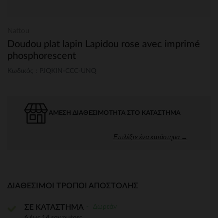
Nattou
Doudou plat lapin Lapidou rose avec imprimé
phosphorescent
Κωδικός : PJQKIN-CCC-UNQ
ΆΜΕΣΗ ΔΙΑΘΕΣΙΜΌΤΗΤΑ ΣΤΟ ΚΑΤΆΣΤΗΜΑ
Επιλέξτε ένα κατάστημα →
ΔΙΑΘΈΣΙΜΟΙ ΤΡΌΠΟΙ ΑΠΟΣΤΟΛΉΣ
Δωρεάν
ΣΕ ΚΑΤΑΣΤΗΜΑ
6 έως 14 εργ.ημέρες