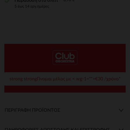
Παράδοση στο σπίτι
5 έως 14 εργ.ημέρες
strong strongΓίνομαι μέλος με < wg-1="">€30 /χρόνο*
ΠΕΡΙΓΡΑΦΉ ΠΡΟΪΌΝΤΟΣ
ΠΛΗΡΟΦΟΡΊΕΣ ΑΠΟΣΤΟΛΉΣ ΚΑΙ ΕΠΙΣΤΡΟΦΉΣ