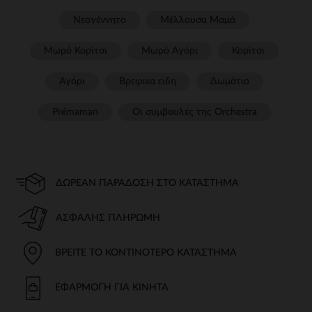
Νεογέννητο
Μέλλουσα Μαμά
Μωρό Κορίτσι
Μωρό Αγόρι
Κορίτσι
Αγόρι
Βρεφικα ειδη
Δωμάτιο
Prémaman
Οι συμβουλές της Orchestra​
ΔΩΡΕΆΝ ΠΑΡΆΔΟΣΗ ΣΤΟ ΚΑΤΆΣΤΗΜΑ
ΑΣΦΑΛΉΣ ΠΛΗΡΩΜΉ
ΒΡΕΊΤΕ ΤΟ ΚΟΝΤΙΝΌΤΕΡΟ ΚΑΤΆΣΤΗΜΑ
ΕΦΑΡΜΟΓΉ ΓΙΑ ΚΙΝΗΤΆ