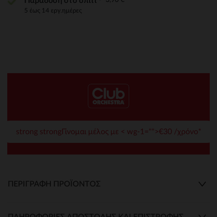
Παράδοση στο σπίτι
5 έως 14 εργ.ημέρες
strong strongΓίνομαι μέλος με < wg-1="">€30 /χρόνο*
ΠΕΡΙΓΡΑΦΉ ΠΡΟΪΌΝΤΟΣ
ΠΛΗΡΟΦΟΡΊΕΣ ΑΠΟΣΤΟΛΉΣ ΚΑΙ ΕΠΙΣΤΡΟΦΉΣ