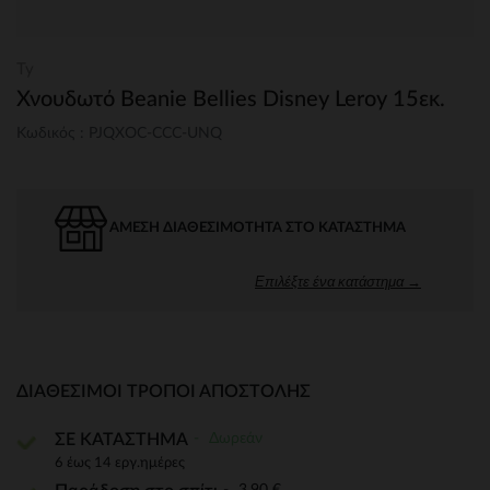
Ty
Χνουδωτό Beanie Bellies Disney Leroy 15εκ.
Κωδικός : PJQXOC-CCC-UNQ
ΆΜΕΣΗ ΔΙΑΘΕΣΙΜΌΤΗΤΑ ΣΤΟ ΚΑΤΆΣΤΗΜΑ
Επιλέξτε ένα κατάστημα →
ΔΙΑΘΈΣΙΜΟΙ ΤΡΌΠΟΙ ΑΠΟΣΤΟΛΉΣ
Δωρεάν
ΣΕ ΚΑΤΑΣΤΗΜΑ
6 έως 14 εργ.ημέρες
3,90 €