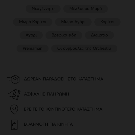
Νεογέννητο
Μέλλουσα Μαμά
Μωρό Κορίτσι
Μωρό Αγόρι
Κορίτσι
Αγόρι
Βρεφικα ειδη
Δωμάτιο
Prémaman
Οι συμβουλές της Orchestra​
ΔΩΡΕΆΝ ΠΑΡΆΔΟΣΗ ΣΤΟ ΚΑΤΆΣΤΗΜΑ
ΑΣΦΑΛΉΣ ΠΛΗΡΩΜΉ
ΒΡΕΊΤΕ ΤΟ ΚΟΝΤΙΝΌΤΕΡΟ ΚΑΤΆΣΤΗΜΑ
ΕΦΑΡΜΟΓΉ ΓΙΑ ΚΙΝΗΤΆ