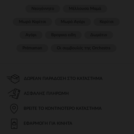
Νεογέννητο
Μέλλουσα Μαμά
Μωρό Κορίτσι
Μωρό Αγόρι
Κορίτσι
Αγόρι
Βρεφικα ειδη
Δωμάτιο
Prémaman
Οι συμβουλές της Orchestra​
ΔΩΡΕΆΝ ΠΑΡΆΔΟΣΗ ΣΤΟ ΚΑΤΆΣΤΗΜΑ
ΑΣΦΑΛΉΣ ΠΛΗΡΩΜΉ
ΒΡΕΊΤΕ ΤΟ ΚΟΝΤΙΝΌΤΕΡΟ ΚΑΤΆΣΤΗΜΑ
ΕΦΑΡΜΟΓΉ ΓΙΑ ΚΙΝΗΤΆ