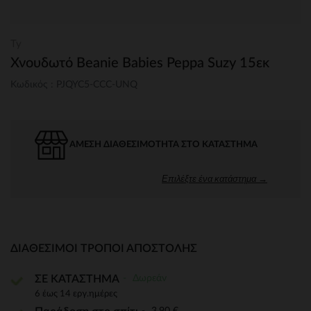
Ty
Χνουδωτό Beanie Babies Peppa Suzy 15εκ
Κωδικός : PJQYC5-CCC-UNQ
ΆΜΕΣΗ ΔΙΑΘΕΣΙΜΌΤΗΤΑ ΣΤΟ ΚΑΤΆΣΤΗΜΑ
Επιλέξτε ένα κατάστημα →
ΔΙΑΘΈΣΙΜΟΙ ΤΡΌΠΟΙ ΑΠΟΣΤΟΛΉΣ
Δωρεάν
ΣΕ ΚΑΤΑΣΤΗΜΑ
6 έως 14 εργ.ημέρες
3,90 €