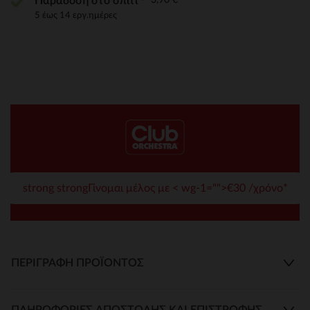
Παράδοση στο σπίτι
5 έως 14 εργ.ημέρες
strong strongΓίνομαι μέλος με < wg-1="">€30 /χρόνο*
ΠΕΡΙΓΡΑΦΉ ΠΡΟΪΌΝΤΟΣ
ΠΛΗΡΟΦΟΡΊΕΣ ΑΠΟΣΤΟΛΉΣ ΚΑΙ ΕΠΙΣΤΡΟΦΉΣ