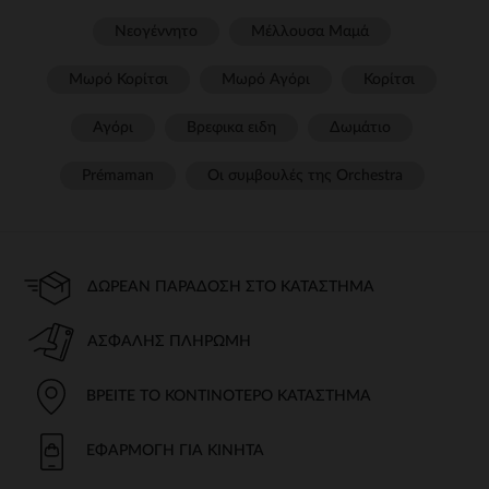
Νεογέννητο
Μέλλουσα Μαμά
Μωρό Κορίτσι
Μωρό Αγόρι
Κορίτσι
Αγόρι
Βρεφικα ειδη
Δωμάτιο
Prémaman
Οι συμβουλές της Orchestra​
ΔΩΡΕΆΝ ΠΑΡΆΔΟΣΗ ΣΤΟ ΚΑΤΆΣΤΗΜΑ
ΑΣΦΑΛΉΣ ΠΛΗΡΩΜΉ
ΒΡΕΊΤΕ ΤΟ ΚΟΝΤΙΝΌΤΕΡΟ ΚΑΤΆΣΤΗΜΑ
ΕΦΑΡΜΟΓΉ ΓΙΑ ΚΙΝΗΤΆ