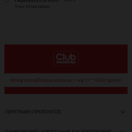
Παράδοση στο σπίτι
5 έως 14 εργ.ημέρες
strong strongΓίνομαι μέλος με < wg-1="">€30 /χρόνο*
ΠΕΡΙΓΡΑΦΉ ΠΡΟΪΌΝΤΟΣ
ΠΛΗΡΟΦΟΡΊΕΣ ΑΠΟΣΤΟΛΉΣ ΚΑΙ ΕΠΙΣΤΡΟΦΉΣ