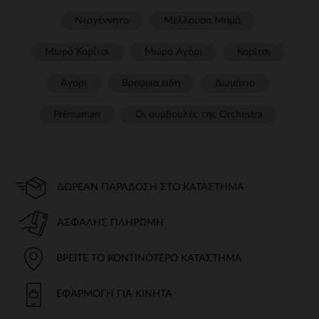
Νεογέννητο
Μέλλουσα Μαμά
Μωρό Κορίτσι
Μωρό Αγόρι
Κορίτσι
Αγόρι
Βρεφικα ειδη
Δωμάτιο
Prémaman
Οι συμβουλές της Orchestra​
ΔΩΡΕΆΝ ΠΑΡΆΔΟΣΗ ΣΤΟ ΚΑΤΆΣΤΗΜΑ
ΑΣΦΑΛΉΣ ΠΛΗΡΩΜΉ
ΒΡΕΊΤΕ ΤΟ ΚΟΝΤΙΝΌΤΕΡΟ ΚΑΤΆΣΤΗΜΑ
ΕΦΑΡΜΟΓΉ ΓΙΑ ΚΙΝΗΤΆ