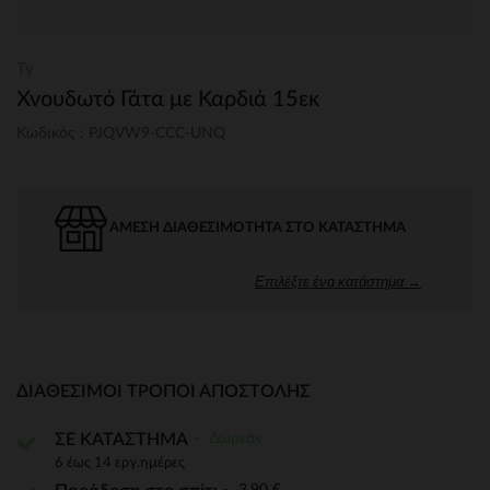
Ty
Χνουδωτό Γάτα με Καρδιά 15εκ
Κωδικός : PJQVW9-CCC-UNQ
ΆΜΕΣΗ ΔΙΑΘΕΣΙΜΌΤΗΤΑ ΣΤΟ ΚΑΤΆΣΤΗΜΑ
Επιλέξτε ένα κατάστημα →
ΔΙΑΘΈΣΙΜΟΙ ΤΡΌΠΟΙ ΑΠΟΣΤΟΛΉΣ
Δωρεάν
ΣΕ ΚΑΤΑΣΤΗΜΑ
6 έως 14 εργ.ημέρες
3,90 €