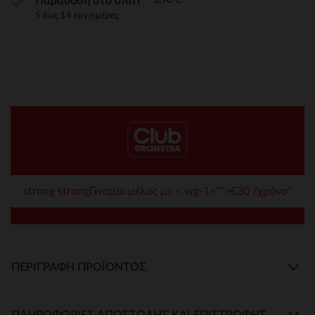
Παράδοση στο σπίτι
5 έως 14 εργ.ημέρες
strong strongΓίνομαι μέλος με < wg-1="">€30 /χρόνο*
ΠΕΡΙΓΡΑΦΉ ΠΡΟΪΌΝΤΟΣ
ΠΛΗΡΟΦΟΡΊΕΣ ΑΠΟΣΤΟΛΉΣ ΚΑΙ ΕΠΙΣΤΡΟΦΉΣ