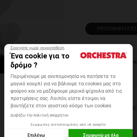
ΠΡΟΣΘΉΚΗ ΣΤΟ
Συνεχίστε χωρίς συγκατάθεση
Ένα cookie για το
ΆΜΕΣΗ ΔΙΑΘ
δρόμο ?
Περιμένουμε με ανυπομονησία να πατήσετε το
μαγικό κουμπί για να βάλουμε τα cookies μας στο
φούρνο και να μαζέψουμε μερικά ψίχουλα από τις
προτιμήσεις σας. Λοιπόν, είστε έτοιμοι να
βουτήξετε στον γευστικό κόσμο των cookies
ΔΙΑΘΈΣΙΜΟΙ ΤΡΌΠΟ
Διαβάζω την πολιτική απορρήτου
ΣΕ ΚΑΤΑΣΤΗΜΑ
Συμφωνίες πιστοποιημένες από
6 έως 14 εργ.ημέρες
Επιλέγω
Συμφωνώ με όλα