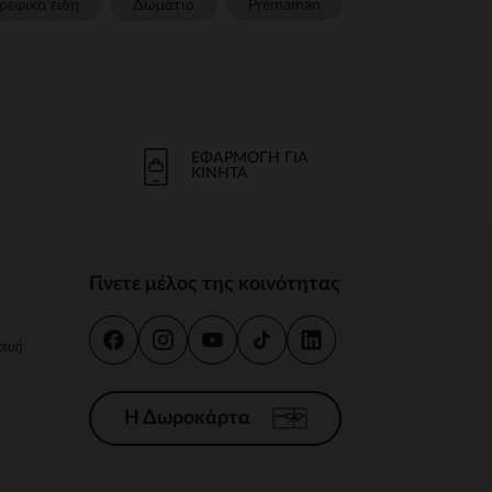
ρεφικα ειδη
Δωμάτιο
Prémaman
ΕΦΑΡΜΟΓΉ ΓΙΑ
ΚΙΝΗΤΆ
Γίνετε μέλος της κοινότητας
κευή
Η Δωροκάρτα