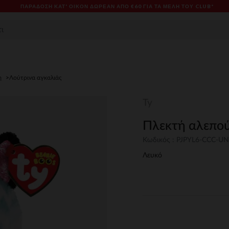
ΠΑΡΆΔΟΣΗ ΚΑΤ' ΟΊΚΟΝ ΔΩΡΕΑΝ ΑΠΌ €60 ΓΙΑ ΤΑ ΜΈΛΗ ΤΟΥ CLUB*
η
Λούτρινα αγκαλιάς
Ty
Πλεκτή αλεπού 
Κωδικός : PJPYL6-CCC-U
Λευκό