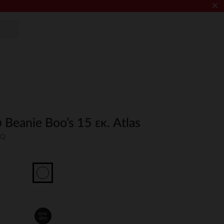
×
Beanie Boo’s 15 εκ. Atlas
NQ
one
size