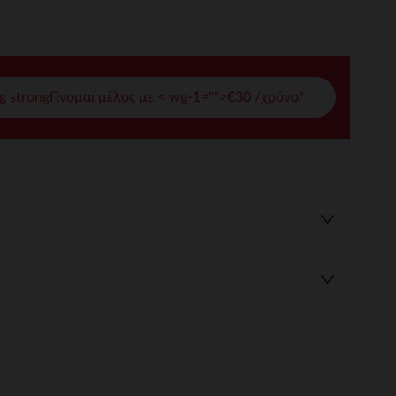
γές σας
ι να διαχειριστείτε τις ρυθμίσεις απορρήτου, εξασφαλίζοντας 
g strongΓίνομαι μέλος με < wg-1="">€30 /χρόνο*