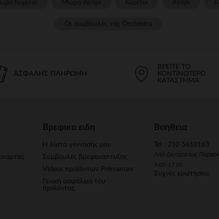
ωρό Κορίτσι
Μωρό Αγόρι
Κορίτσι
Αγόρι
Β
Οι συμβουλές της Orchestra​
ΒΡΕΊΤΕ ΤΟ
ΑΣΦΑΛΉΣ ΠΛΗΡΩΜΉ
ΚΟΝΤΙΝΌΤΕΡΟ
ΚΑΤΆΣΤΗΜΑ
Βρεφικα ειδη
Βοηθεια
Η λίστα γέννησής μου
Tel : 210-5610163
Από Δευτέρα έως Παρασ
οκάρτας
Συμβουλές βρεφανάπτυξης
9.00-17.00
Videos προϊόντων Prémaman
Συχνές ερωτήσεις
Γενική ασφάλεια του
προϊόντος