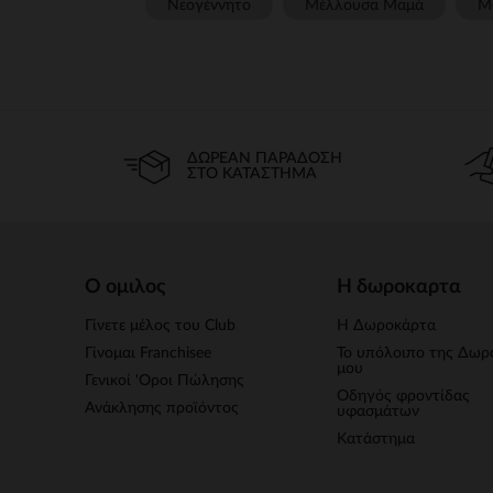
Νεογέννητο
Μέλλουσα Μαμά
Μ
ΔΩΡΕΆΝ ΠΑΡΆΔΟΣΗ
ΣΤΟ ΚΑΤΆΣΤΗΜΑ
Ο ομιλος
Η δωροκαρτα
Γίνετε μέλος του Club
Η Δωροκάρτα
Γίνομαι Franchisee
Το υπόλοιπο της Δωρ
μου
Γενικοί 'Οροι Πώλησης
Οδηγός φροντίδας
Ανάκλησης προϊόντος
υφασμάτων
Κατάστημα