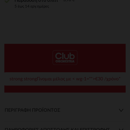
Παράδοση στο σπίτι
5 έως 14 εργ.ημέρες
strong strongΓίνομαι μέλος με < wg-1="">€30 /χρόνο*
ΠΕΡΙΓΡΑΦΉ ΠΡΟΪΌΝΤΟΣ
ΠΛΗΡΟΦΟΡΊΕΣ ΑΠΟΣΤΟΛΉΣ ΚΑΙ ΕΠΙΣΤΡΟΦΉΣ