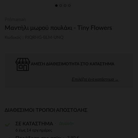
Prémaman
Μαντήλι μωρού πουλάκι - Tiny Flowers
Κωδικός : PJQRHG-BLM-UNQ
ΆΜΕΣΗ ΔΙΑΘΕΣΙΜΌΤΗΤΑ ΣΤΟ ΚΑΤΆΣΤΗΜΑ
Επιλέξτε ένα κατάστημα →
ΔΙΑΘΈΣΙΜΟΙ ΤΡΌΠΟΙ ΑΠΟΣΤΟΛΉΣ
Δωρεάν
ΣΕ ΚΑΤΑΣΤΗΜΑ
6 έως 14 εργ.ημέρες
3,90 €