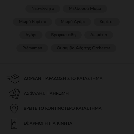
Νεογέννητο
Μέλλουσα Μαμά
Μωρό Κορίτσι
Μωρό Αγόρι
Κορίτσι
Αγόρι
Βρεφικα ειδη
Δωμάτιο
Prémaman
Οι συμβουλές της Orchestra​
ΔΩΡΕΆΝ ΠΑΡΆΔΟΣΗ ΣΤΟ ΚΑΤΆΣΤΗΜΑ
ΑΣΦΑΛΉΣ ΠΛΗΡΩΜΉ
ΒΡΕΊΤΕ ΤΟ ΚΟΝΤΙΝΌΤΕΡΟ ΚΑΤΆΣΤΗΜΑ
ΕΦΑΡΜΟΓΉ ΓΙΑ ΚΙΝΗΤΆ