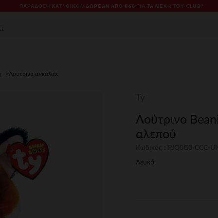
ΠΑΡΆΔΟΣΗ ΚΑΤ' ΟΊΚΟΝ ΔΩΡΕΑΝ ΑΠΌ €60 ΓΙΑ ΤΑ ΜΈΛΗ ΤΟΥ CLUB*
η
Λούτρινα αγκαλιάς
Ty
Λούτρινο Bean
αλεπού
Κωδικός : PJQ0G0-CCC-
Λευκό