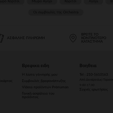
ωρό Κορίτσι
Μωρό Αγόρι
Κορίτσι
Αγόρι
Β
Οι συμβουλές της Orchestra​
ΒΡΕΊΤΕ ΤΟ
ΑΣΦΑΛΉΣ ΠΛΗΡΩΜΉ
ΚΟΝΤΙΝΌΤΕΡΟ
ΚΑΤΆΣΤΗΜΑ
Βρεφικα ειδη
Βοηθεια
Η λίστα γέννησής μου
Tel : 210-5610163
Από Δευτέρα έως Παρασ
οκάρτας
Συμβουλές βρεφανάπτυξης
9.00-17.00
Videos προϊόντων Prémaman
Συχνές ερωτήσεις
Γενική ασφάλεια του
προϊόντος