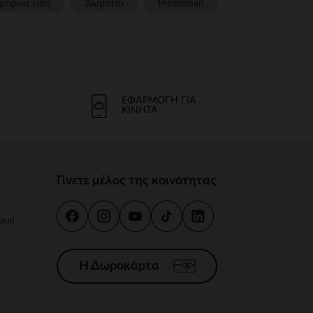
ρεφικα ειδη
Δωμάτιο
Prémaman
ΕΦΑΡΜΟΓΉ ΓΙΑ
ΚΙΝΗΤΆ
Γίνετε μέλος της κοινότητας
κευή
Η Δωροκάρτα