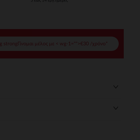
5 έως 14 εργ.ημέρες
γές σας
ι να διαχειριστείτε τις ρυθμίσεις απορρήτου, εξασφαλίζοντας 
g strongΓίνομαι μέλος με < wg-1="">€30 /χρόνο*