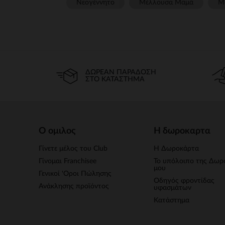
Νεογέννητο
Μέλλουσα Μαμά
Μ
ΔΩΡΕΆΝ ΠΑΡΆΔΟΣΗ
ΣΤΟ ΚΑΤΆΣΤΗΜΑ
Ο ομιλος
Η δωροκαρτα
Γίνετε μέλος του Club
Η Δωροκάρτα
Γίνομαι Franchisee
Το υπόλοιπο της Δωρ
μου
Γενικοί 'Οροι Πώλησης
Οδηγός φροντίδας
Ανάκλησης προϊόντος
υφασμάτων
Κατάστημα