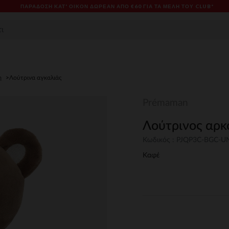
ΠΑΡΆΔΟΣΗ ΚΑΤ' ΟΊΚΟΝ ΔΩΡΕΑΝ ΑΠΌ €60 ΓΙΑ ΤΑ ΜΈΛΗ ΤΟΥ CLUB*
η
Λούτρινα αγκαλιάς
Prémaman
Λούτρινος αρκο
Κωδικός : PJQP3C-BGC-
Καφέ