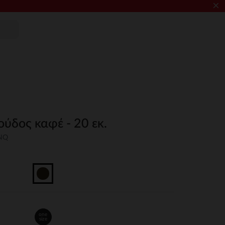
×
ύδος καφέ - 20 εκ.
UNQ
one
size