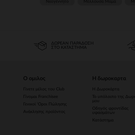
Νεογέννητο
Μέλλουσα Μαμά
Μ
ΔΩΡΕΆΝ ΠΑΡΆΔΟΣΗ
ΣΤΟ ΚΑΤΆΣΤΗΜΑ
Ο ομιλος
Η δωροκαρτα
Γίνετε μέλος του Club
Η Δωροκάρτα
Γίνομαι Franchisee
Το υπόλοιπο της Δωρ
μου
Γενικοί 'Οροι Πώλησης
Οδηγός φροντίδας
Ανάκλησης προϊόντος
υφασμάτων
Κατάστημα