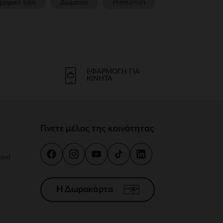
ρεφικα ειδη
Δωμάτιο
Prémaman
ΕΦΑΡΜΟΓΉ ΓΙΑ
ΚΙΝΗΤΆ
Γίνετε μέλος της κοινότητας
κευή
Η Δωροκάρτα