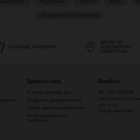
ωρό Κορίτσι
Μωρό Αγόρι
Κορίτσι
Αγόρι
Β
Οι συμβουλές της Orchestra​
ΒΡΕΊΤΕ ΤΟ
ΑΣΦΑΛΉΣ ΠΛΗΡΩΜΉ
ΚΟΝΤΙΝΌΤΕΡΟ
ΚΑΤΆΣΤΗΜΑ
Βρεφικα ειδη
Βοηθεια
Η λίστα γέννησής μου
Tel : 210-5610163
Από Δευτέρα έως Παρασ
οκάρτας
Συμβουλές βρεφανάπτυξης
9.00-17.00
Videos προϊόντων Prémaman
Συχνές ερωτήσεις
Γενική ασφάλεια του
προϊόντος