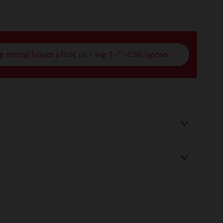
γές σας
ι να διαχειριστείτε τις ρυθμίσεις απορρήτου, εξασφαλίζοντας 
g strongΓίνομαι μέλος με < wg-1="">€30 /χρόνο*