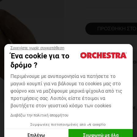
ΠΡΟΣΘΉΚΗ ΣΤΟ
Συνεχίστε χωρίς συγκατάθεση
Ένα cookie για το
ΆΜΕΣΗ ΔΙΑΘ
δρόμο ?
Περιμένουμε με ανυπομονησία να πατήσετε το
μαγικό κουμπί για να βάλουμε τα cookies μας στο
φούρνο και να μαζέψουμε μερικά ψίχουλα από τις
προτιμήσεις σας. Λοιπόν, είστε έτοιμοι να
βουτήξετε στον γευστικό κόσμο των cookies
ΔΙΑΘΈΣΙΜΟΙ ΤΡΌΠΟ
Διαβάζω την πολιτική απορρήτου
ΣΕ ΚΑΤΑΣΤΗΜΑ
Συμφωνίες πιστοποιημένες από
6 έως 14 εργ.ημέρες
Επιλέγω
Συμφωνώ με όλα