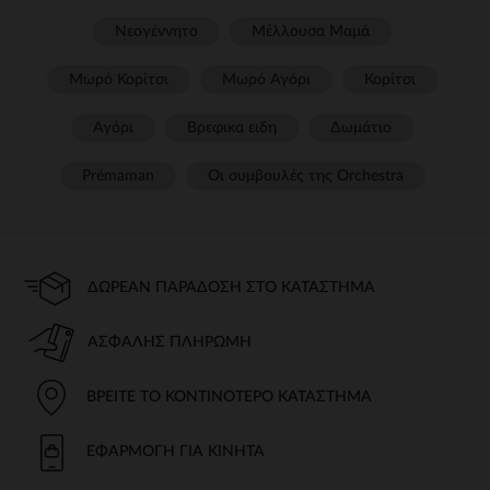
Νεογέννητο
Μέλλουσα Μαμά
Μωρό Κορίτσι
Μωρό Αγόρι
Κορίτσι
Αγόρι
Βρεφικα ειδη
Δωμάτιο
Prémaman
Οι συμβουλές της Orchestra​
ΔΩΡΕΆΝ ΠΑΡΆΔΟΣΗ ΣΤΟ ΚΑΤΆΣΤΗΜΑ
ΑΣΦΑΛΉΣ ΠΛΗΡΩΜΉ
ΒΡΕΊΤΕ ΤΟ ΚΟΝΤΙΝΌΤΕΡΟ ΚΑΤΆΣΤΗΜΑ
ΕΦΑΡΜΟΓΉ ΓΙΑ ΚΙΝΗΤΆ