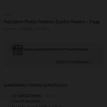
PMS
Λούτρινα Fruity Foodies-Σχέδιο Λεμόνι - 1τμχ
Κωδικός : PJQWGC-CCC-UNQ
ΆΜΕΣΗ ΔΙΑΘΕΣΙΜΌΤΗΤΑ ΣΤΟ ΚΑΤΆΣΤΗΜΑ
Επιλέξτε ένα κατάστημα →
ΔΙΑΘΈΣΙΜΟΙ ΤΡΌΠΟΙ ΑΠΟΣΤΟΛΉΣ
Δωρεάν
ΣΕ ΚΑΤΑΣΤΗΜΑ
6 έως 14 εργ.ημέρες
3,90 €