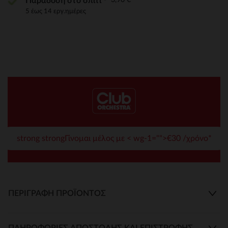
Παράδοση στο σπίτι
5 έως 14 εργ.ημέρες
strong strongΓίνομαι μέλος με < wg-1="">€30 /χρόνο*
ΠΕΡΙΓΡΑΦΉ ΠΡΟΪΌΝΤΟΣ
ΠΛΗΡΟΦΟΡΊΕΣ ΑΠΟΣΤΟΛΉΣ ΚΑΙ ΕΠΙΣΤΡΟΦΉΣ