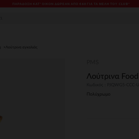
ΠΑΡΆΔΟΣΗ ΚΑΤ' ΟΊΚΟΝ ΔΩΡΕΑΝ ΑΠΌ €60 ΓΙΑ ΤΑ ΜΈΛΗ ΤΟΥ CLUB*
η
Λούτρινα αγκαλιάς
PMS
Λούτρινα Food
Κωδικός : PJQWG5-CCC-
Πολύχρωμο