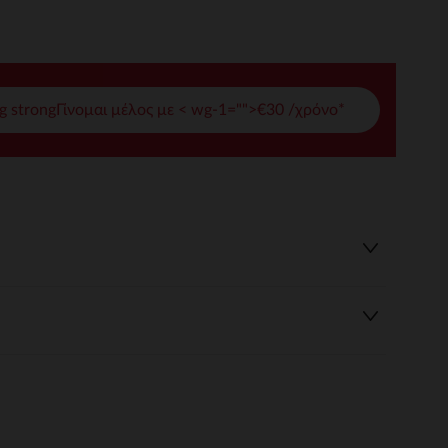
γές σας
ι να διαχειριστείτε τις ρυθμίσεις απορρήτου, εξασφαλίζοντας 
g strongΓίνομαι μέλος με < wg-1="">€30 /χρόνο*