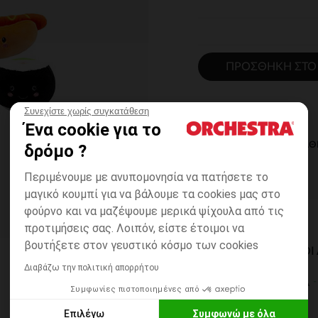
ΠΡΟΣΘΉΚΗ ΣΤΟ
Συνεχίστε χωρίς συγκατάθεση
Ένα cookie για το
ΆΜΕΣΗ ΔΙΑΘ
δρόμο ?
Περιμένουμε με ανυπομονησία να πατήσετε το
μαγικό κουμπί για να βάλουμε τα cookies μας στο
φούρνο και να μαζέψουμε μερικά ψίχουλα από τις
προτιμήσεις σας. Λοιπόν, είστε έτοιμοι να
βουτήξετε στον γευστικό κόσμο των cookies
ΔΙΑΘΈΣΙΜΟΙ ΤΡΌΠΟ
Διαβάζω την πολιτική απορρήτου
ΣΕ ΚΑΤΑΣΤΗΜΑ
Συμφωνίες πιστοποιημένες από
6 έως 14 εργ.ημέρες
Επιλέγω
Συμφωνώ με όλα