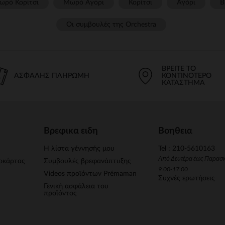
ωρό Κορίτσι
Μωρό Αγόρι
Κορίτσι
Αγόρι
Β
Οι συμβουλές της Orchestra​
ΒΡΕΊΤΕ ΤΟ
ΑΣΦΑΛΉΣ ΠΛΗΡΩΜΉ
ΚΟΝΤΙΝΌΤΕΡΟ
ΚΑΤΆΣΤΗΜΑ
Βρεφικα ειδη
Βοηθεια
Η λίστα γέννησής μου
Tel : 210-5610163
Από Δευτέρα έως Παρασ
οκάρτας
Συμβουλές βρεφανάπτυξης
9.00-17.00
Videos προϊόντων Prémaman
Συχνές ερωτήσεις
Γενική ασφάλεια του
προϊόντος