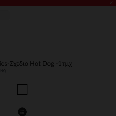
×
ies-Σχέδιο Hot Dog -1τμχ
UNQ
one
size