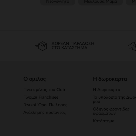
Νεογέννητο
Μέλλουσα Μαμά
Μ
ΔΩΡΕΆΝ ΠΑΡΆΔΟΣΗ
ΣΤΟ ΚΑΤΆΣΤΗΜΑ
Ο ομιλος
Η δωροκαρτα
Γίνετε μέλος του Club
Η Δωροκάρτα
Γίνομαι Franchisee
Το υπόλοιπο της Δωρ
μου
Γενικοί 'Οροι Πώλησης
Οδηγός φροντίδας
Ανάκλησης προϊόντος
υφασμάτων
Κατάστημα