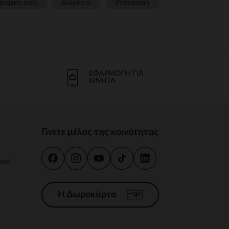
ρεφικα ειδη
Δωμάτιο
Prémaman
ΕΦΑΡΜΟΓΉ ΓΙΑ
ΚΙΝΗΤΆ
Γίνετε μέλος της κοινότητας
κευή
Η Δωροκάρτα