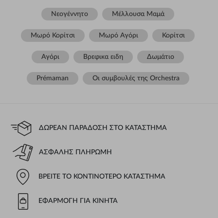
Νεογέννητο
Μέλλουσα Μαμά
Μωρό Κορίτσι
Μωρό Αγόρι
Κορίτσι
Αγόρι
Βρεφικα ειδη
Δωμάτιο
Prémaman
Οι συμβουλές της Orchestra​
ΔΩΡΕΆΝ ΠΑΡΆΔΟΣΗ ΣΤΟ ΚΑΤΆΣΤΗΜΑ
ΑΣΦΑΛΉΣ ΠΛΗΡΩΜΉ
ΒΡΕΊΤΕ ΤΟ ΚΟΝΤΙΝΌΤΕΡΟ ΚΑΤΆΣΤΗΜΑ
ΕΦΑΡΜΟΓΉ ΓΙΑ ΚΙΝΗΤΆ