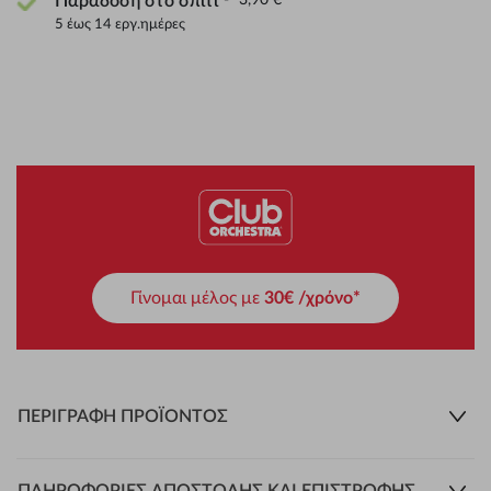
Παράδοση στο σπίτι
5 έως 14 εργ.ημέρες
Γίνομαι μέλος με
30€ /χρόνο*
ΠΕΡΙΓΡΑΦΉ ΠΡΟΪΌΝΤΟΣ
ΠΛΗΡΟΦΟΡΊΕΣ ΑΠΟΣΤΟΛΉΣ ΚΑΙ ΕΠΙΣΤΡΟΦΉΣ