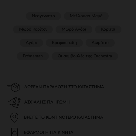
Νεογέννητο
Μέλλουσα Μαμά
Μωρό Κορίτσι
Μωρό Αγόρι
Κορίτσι
Αγόρι
Βρεφικα ειδη
Δωμάτιο
Prémaman
Οι συμβουλές της Orchestra​
ΔΩΡΕΆΝ ΠΑΡΆΔΟΣΗ ΣΤΟ ΚΑΤΆΣΤΗΜΑ
ΑΣΦΑΛΉΣ ΠΛΗΡΩΜΉ
ΒΡΕΊΤΕ ΤΟ ΚΟΝΤΙΝΌΤΕΡΟ ΚΑΤΆΣΤΗΜΑ
ΕΦΑΡΜΟΓΉ ΓΙΑ ΚΙΝΗΤΆ