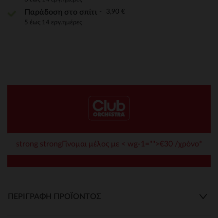
3,90 €
Παράδοση στο σπίτι
5 έως 14 εργ.ημέρες
strong strongΓίνομαι μέλος με < wg-1="">€30 /χρόνο*
ΠΕΡΙΓΡΑΦΉ ΠΡΟΪΌΝΤΟΣ