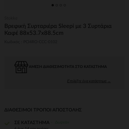
Stokke
Βρεφική Συρταριέρα Sleepi με 3 Συρτάρια
Καφέ 88x53.7x88.5cm
Κωδικός : PCI4RO-CCC-0102
ΆΜΕΣΗ ΔΙΑΘΕΣΙΜΌΤΗΤΑ ΣΤΟ ΚΑΤΆΣΤΗΜΑ
Επιλέξτε ένα κατάστημα →
ΔΙΑΘΈΣΙΜΟΙ ΤΡΌΠΟΙ ΑΠΟΣΤΟΛΉΣ
Δωρεάν
ΣΕ ΚΑΤΑΣΤΗΜΑ
6 έως 14 εργ.ημέρες