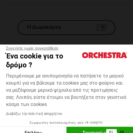
Η Δωροκάρτα
Συνεχίστε χωρίς συγκατάθεση
Ένα cookie για το
Γενικοί 'Οροι Πώλησης
δρόμο ?
Νομικοί Όροι
*Εμπορικες προσφορες
Περιμένουμε με ανυπομονησία να πατήσετε το μαγικό
κουμπί για να βάλουμε τα cookies μας στο φούρνο και
Προσωπικά δεδομένα
να μαζέψουμε μερικά ψίχουλα από τις προτιμήσεις
Διαχείρηση των cookies
σας. Λοιπόν, είστε έτοιμοι να βουτήξετε στον γευστικό
Προσβασιμότητα: μη συμμορφούμενη
one
Ξύλο
Ξύλο
size
κόσμο των cookies
H Orchestra συμμετέχει στον κωδικά δεοντολογίας και στο σύστημα
μεσολάβησης της Γαλλικής Ομοσπονδίας Ηλεκτρονικού Εμπορίου.
Διαβάζω την πολιτική απορρήτου
Δυνατότητα πληρωμής με
Συμφωνίες πιστοποιημένες από
Ελλάδα
Λίστα 
ΠΡΟΣΘΉΚΗ ΣΤΟ ΚΑΛΆΘΙ
Επιλέγω
Συμφωνώ με όλα
EL
FR