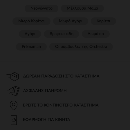
Νεογέννητο
Μέλλουσα Μαμά
Μωρό Κορίτσι
Μωρό Αγόρι
Κορίτσι
Αγόρι
Βρεφικα ειδη
Δωμάτιο
Prémaman
Οι συμβουλές της Orchestra​
ΔΩΡΕΆΝ ΠΑΡΆΔΟΣΗ ΣΤΟ ΚΑΤΆΣΤΗΜΑ
ΑΣΦΑΛΉΣ ΠΛΗΡΩΜΉ
ΒΡΕΊΤΕ ΤΟ ΚΟΝΤΙΝΌΤΕΡΟ ΚΑΤΆΣΤΗΜΑ
ΕΦΑΡΜΟΓΉ ΓΙΑ ΚΙΝΗΤΆ