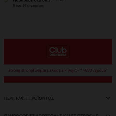
Παράδοση στο σπίτι
5 έως 14 εργ.ημέρες
strong strongΓίνομαι μέλος με < wg-1="">€30 /χρόνο*
ΠΕΡΙΓΡΑΦΉ ΠΡΟΪΌΝΤΟΣ
ΠΛΗΡΟΦΟΡΊΕΣ ΑΠΟΣΤΟΛΉΣ ΚΑΙ ΕΠΙΣΤΡΟΦΉΣ