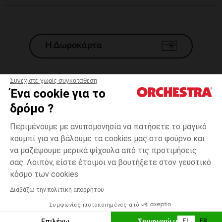
Η Δωροκάρτα
Συνεχίστε χωρίς συγκατάθεση
Ένα cookie για το
Γενικοί 'Οροι Πώλησης
δρόμο ?
Νομικοί Όροι
*Εμπορικες προσφορες
Περιμένουμε με ανυπομονησία να πατήσετε το μαγικό
κουμπί για να βάλουμε τα cookies μας στο φούρνο και
Προσωπικά δεδομένα
να μαζέψουμε μερικά ψίχουλα από τις προτιμήσεις
Διαχείρηση των cookies
σας. Λοιπόν, είστε έτοιμοι να βουτήξετε στον γευστικό
Προσβασιμότητα: μη συμμορφούμενη
one
Πολύχρωμο
Πολύχρωμο
size
κόσμο των cookies
H Orchestra συμμετέχει στον κωδικά δεοντολογίας και στο σύστημα
μεσολάβησης της Γαλλικής Ομοσπονδίας Ηλεκτρονικού Εμπορίου.
Διαβάζω την πολιτική απορρήτου
Δυνατότητα πληρωμής με
Συμφωνίες πιστοποιημένες από
Ελλάδα
Λίστα 
ΠΡΟΣΘΉΚΗ ΣΤΟ ΚΑΛΆΘΙ
Επιλέγω
Συμφωνώ με όλα
EL
FR