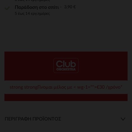
3,90 €
Παράδοση στο σπίτι
5 έως 14 εργ.ημέρες
strong strongΓίνομαι μέλος με < wg-1="">€30 /χρόνο*
ΠΕΡΙΓΡΑΦΉ ΠΡΟΪΌΝΤΟΣ