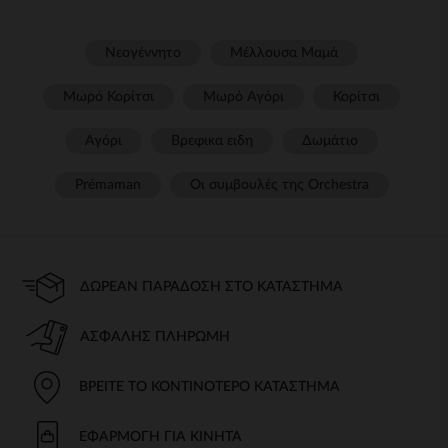
Νεογέννητο
Μέλλουσα Μαμά
Μωρό Κορίτσι
Μωρό Αγόρι
Κορίτσι
Αγόρι
Βρεφικα ειδη
Δωμάτιο
Prémaman
Οι συμβουλές της Orchestra​
ΔΩΡΕΆΝ ΠΑΡΆΔΟΣΗ ΣΤΟ ΚΑΤΆΣΤΗΜΑ
ΑΣΦΑΛΉΣ ΠΛΗΡΩΜΉ
ΒΡΕΊΤΕ ΤΟ ΚΟΝΤΙΝΌΤΕΡΟ ΚΑΤΆΣΤΗΜΑ
ΕΦΑΡΜΟΓΉ ΓΙΑ ΚΙΝΗΤΆ