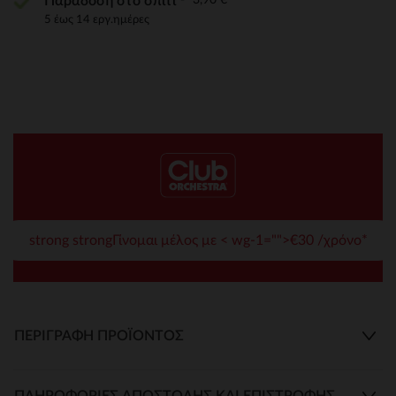
Παράδοση στο σπίτι
5 έως 14 εργ.ημέρες
strong strongΓίνομαι μέλος με < wg-1="">€30 /χρόνο*
ΠΕΡΙΓΡΑΦΉ ΠΡΟΪΌΝΤΟΣ
ΠΛΗΡΟΦΟΡΊΕΣ ΑΠΟΣΤΟΛΉΣ ΚΑΙ ΕΠΙΣΤΡΟΦΉΣ