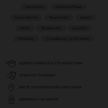
Νεογέννητο
Μέλλουσα Μαμά
Μωρό Κορίτσι
Μωρό Αγόρι
Κορίτσι
Αγόρι
Βρεφικα ειδη
Δωμάτιο
Prémaman
Οι συμβουλές της Orchestra​
ΔΩΡΕΆΝ ΠΑΡΆΔΟΣΗ ΣΤΟ ΚΑΤΆΣΤΗΜΑ
ΑΣΦΑΛΉΣ ΠΛΗΡΩΜΉ
ΒΡΕΊΤΕ ΤΟ ΚΟΝΤΙΝΌΤΕΡΟ ΚΑΤΆΣΤΗΜΑ
ΕΦΑΡΜΟΓΉ ΓΙΑ ΚΙΝΗΤΆ