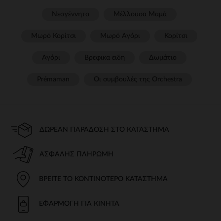
Νεογέννητο
Μέλλουσα Μαμά
Μωρό Κορίτσι
Μωρό Αγόρι
Κορίτσι
Αγόρι
Βρεφικα ειδη
Δωμάτιο
Prémaman
Οι συμβουλές της Orchestra​
ΔΩΡΕΆΝ ΠΑΡΆΔΟΣΗ ΣΤΟ ΚΑΤΆΣΤΗΜΑ
ΑΣΦΑΛΉΣ ΠΛΗΡΩΜΉ
ΒΡΕΊΤΕ ΤΟ ΚΟΝΤΙΝΌΤΕΡΟ ΚΑΤΆΣΤΗΜΑ
ΕΦΑΡΜΟΓΉ ΓΙΑ ΚΙΝΗΤΆ