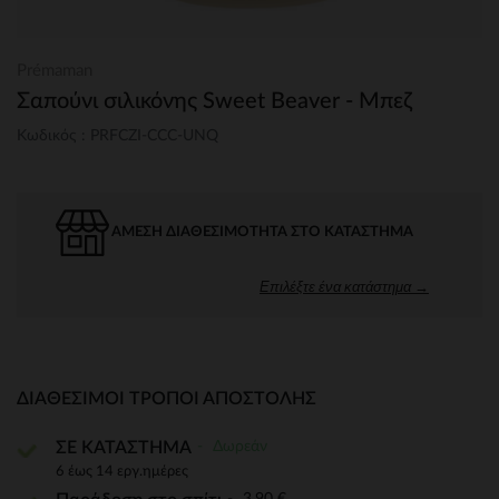
Prémaman
Σαπούνι σιλικόνης Sweet Beaver - Μπεζ
Κωδικός : PRFCZI-CCC-UNQ
ΆΜΕΣΗ ΔΙΑΘΕΣΙΜΌΤΗΤΑ ΣΤΟ ΚΑΤΆΣΤΗΜΑ
Επιλέξτε ένα κατάστημα →
ΔΙΑΘΈΣΙΜΟΙ ΤΡΌΠΟΙ ΑΠΟΣΤΟΛΉΣ
Δωρεάν
ΣΕ ΚΑΤΑΣΤΗΜΑ
6 έως 14 εργ.ημέρες
3,90 €