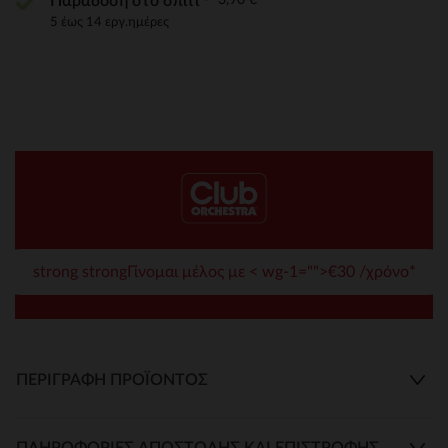
Παράδοση στο σπίτι
5 έως 14 εργ.ημέρες
strong strongΓίνομαι μέλος με < wg-1="">€30 /χρόνο*
ΠΕΡΙΓΡΑΦΉ ΠΡΟΪΌΝΤΟΣ
ΠΛΗΡΟΦΟΡΊΕΣ ΑΠΟΣΤΟΛΉΣ ΚΑΙ ΕΠΙΣΤΡΟΦΉΣ