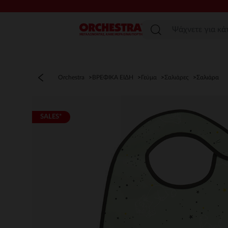
Μενού
Orchestra
ΒΡΕΦΙΚΑ ΕΙΔΗ
Γεύμα
Σαλιάρες
Σαλιάρα
SALES*