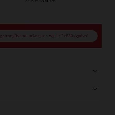
5 έως 14 εργ.ημέρες
γές σας
ι να διαχειριστείτε τις ρυθμίσεις απορρήτου, εξασφαλίζοντας 
g strongΓίνομαι μέλος με < wg-1="">€30 /χρόνο*