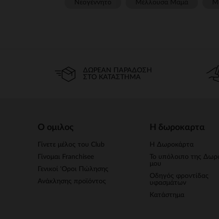
Νεογέννητο
Μέλλουσα Μαμά
Μ
ΔΩΡΕΆΝ ΠΑΡΆΔΟΣΗ
ΣΤΟ ΚΑΤΆΣΤΗΜΑ
Ο ομιλος
Η δωροκαρτα
Γίνετε μέλος του Club
Η Δωροκάρτα
Γίνομαι Franchisee
Το υπόλοιπο της Δωρ
μου
Γενικοί 'Οροι Πώλησης
Οδηγός φροντίδας
Ανάκλησης προϊόντος
υφασμάτων
Κατάστημα