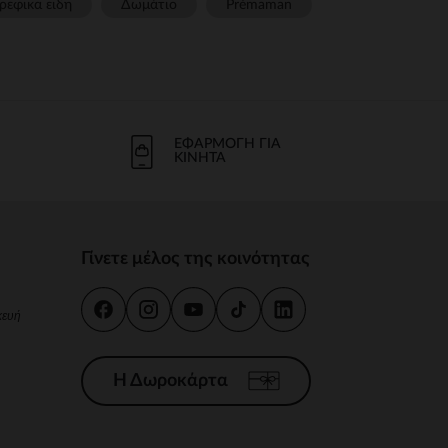
ρεφικα ειδη
Δωμάτιο
Prémaman
ΕΦΑΡΜΟΓΉ ΓΙΑ
ΚΙΝΗΤΆ
Γίνετε μέλος της κοινότητας
κευή
Η Δωροκάρτα