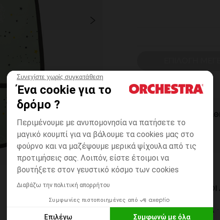
ΕΠΙΛΟΓΗ ΜΕΓ
Συνεχίστε χωρίς συγκατάθεση
Ένα cookie για το
δρόμο ?
ΆΜΕΣΗ ΔΙΑΘ
Περιμένουμε με ανυπομονησία να πατήσετε το
μαγικό κουμπί για να βάλουμε τα cookies μας στο
φούρνο και να μαζέψουμε μερικά ψίχουλα από τις
προτιμήσεις σας. Λοιπόν, είστε έτοιμοι να
βουτήξετε στον γευστικό κόσμο των cookies
Διαβάζω την πολιτική απορρήτου
ΔΙΑΘΈΣΙΜΟΙ ΤΡΌΠΟ
Συμφωνίες πιστοποιημένες από
ΣΕ ΚΑΤΑΣΤΗΜΑ
Επιλέγω
Συμφωνώ με όλα