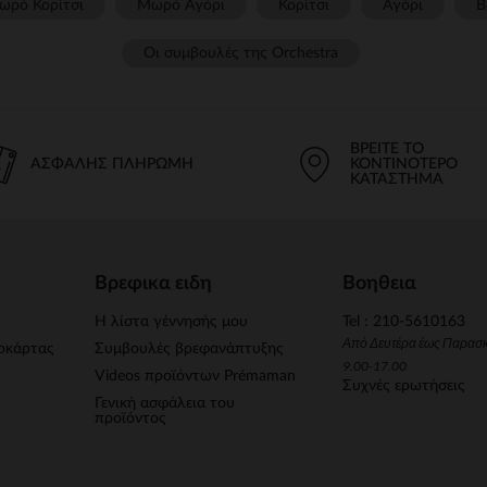
ωρό Κορίτσι
Μωρό Αγόρι
Κορίτσι
Αγόρι
Β
Οι συμβουλές της Orchestra​
ΒΡΕΊΤΕ ΤΟ
ΑΣΦΑΛΉΣ ΠΛΗΡΩΜΉ
ΚΟΝΤΙΝΌΤΕΡΟ
ΚΑΤΆΣΤΗΜΑ
Βρεφικα ειδη
Βοηθεια
Η λίστα γέννησής μου
Tel : 210-5610163
Από Δευτέρα έως Παρασ
οκάρτας
Συμβουλές βρεφανάπτυξης
9.00-17.00
Videos προϊόντων Prémaman
Συχνές ερωτήσεις
Γενική ασφάλεια του
προϊόντος