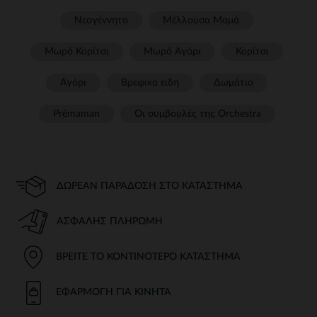
Νεογέννητο
Μέλλουσα Μαμά
Μωρό Κορίτσι
Μωρό Αγόρι
Κορίτσι
Αγόρι
Βρεφικα ειδη
Δωμάτιο
Prémaman
Οι συμβουλές της Orchestra​
ΔΩΡΕΆΝ ΠΑΡΆΔΟΣΗ ΣΤΟ ΚΑΤΆΣΤΗΜΑ
ΑΣΦΑΛΉΣ ΠΛΗΡΩΜΉ
ΒΡΕΊΤΕ ΤΟ ΚΟΝΤΙΝΌΤΕΡΟ ΚΑΤΆΣΤΗΜΑ
ΕΦΑΡΜΟΓΉ ΓΙΑ ΚΙΝΗΤΆ