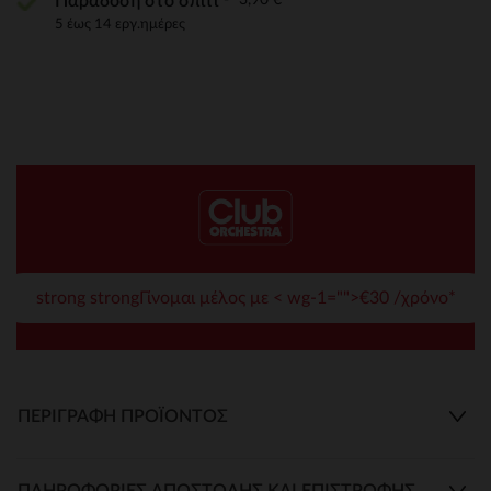
Παράδοση στο σπίτι
5 έως 14 εργ.ημέρες
strong strongΓίνομαι μέλος με < wg-1="">€30 /χρόνο*
ΠΕΡΙΓΡΑΦΉ ΠΡΟΪΌΝΤΟΣ
ΠΛΗΡΟΦΟΡΊΕΣ ΑΠΟΣΤΟΛΉΣ ΚΑΙ ΕΠΙΣΤΡΟΦΉΣ