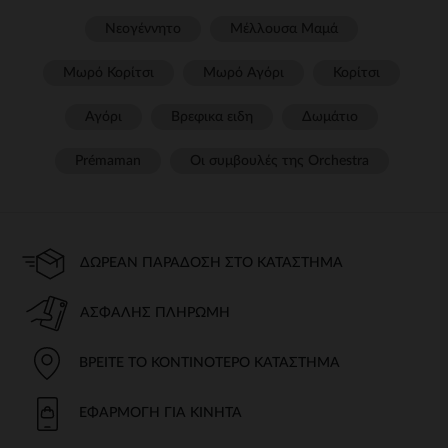
Νεογέννητο
Μέλλουσα Μαμά
Μωρό Κορίτσι
Μωρό Αγόρι
Κορίτσι
Αγόρι
Βρεφικα ειδη
Δωμάτιο
Prémaman
Οι συμβουλές της Orchestra​
ΔΩΡΕΆΝ ΠΑΡΆΔΟΣΗ ΣΤΟ ΚΑΤΆΣΤΗΜΑ
ΑΣΦΑΛΉΣ ΠΛΗΡΩΜΉ
ΒΡΕΊΤΕ ΤΟ ΚΟΝΤΙΝΌΤΕΡΟ ΚΑΤΆΣΤΗΜΑ
ΕΦΑΡΜΟΓΉ ΓΙΑ ΚΙΝΗΤΆ