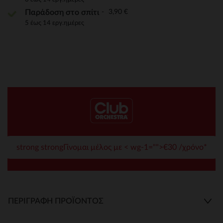
3,90 €
Παράδοση στο σπίτι
5 έως 14 εργ.ημέρες
strong strongΓίνομαι μέλος με < wg-1="">€30 /χρόνο*
ΠΕΡΙΓΡΑΦΉ ΠΡΟΪΌΝΤΟΣ