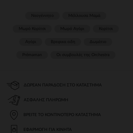
Νεογέννητο
Μέλλουσα Μαμά
Μωρό Κορίτσι
Μωρό Αγόρι
Κορίτσι
Αγόρι
Βρεφικα ειδη
Δωμάτιο
Prémaman
Οι συμβουλές της Orchestra​
ΔΩΡΕΆΝ ΠΑΡΆΔΟΣΗ ΣΤΟ ΚΑΤΆΣΤΗΜΑ
ΑΣΦΑΛΉΣ ΠΛΗΡΩΜΉ
ΒΡΕΊΤΕ ΤΟ ΚΟΝΤΙΝΌΤΕΡΟ ΚΑΤΆΣΤΗΜΑ
ΕΦΑΡΜΟΓΉ ΓΙΑ ΚΙΝΗΤΆ