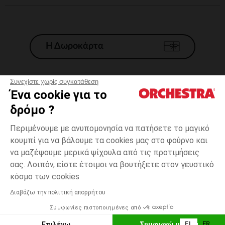
Η Δωροκάρτα
Συνεχίστε χωρίς συγκατάθεση
Ένα cookie για το
Γενικοί 'Οροι Πώλησης
δρόμο ?
Νομικοί Όροι
*Εμπορικες προσφορες
Περιμένουμε με ανυπομονησία να πατήσετε το μαγικό
κουμπί για να βάλουμε τα cookies μας στο φούρνο και
Προσωπικά δεδομένα
να μαζέψουμε μερικά ψίχουλα από τις προτιμήσεις
Διαχείρηση των cookies
σας. Λοιπόν, είστε έτοιμοι να βουτήξετε στον γευστικό
Προσβασιμότητα: μη συμμορφούμενη
one
Ροζ
Ροζ
size
κόσμο των cookies
H Orchestra συμμετέχει στον κωδικά δεοντολογίας και στο σύστημα
μεσολάβησης της Γαλλικής Ομοσπονδίας Ηλεκτρονικού Εμπορίου.
Διαβάζω την πολιτική απορρήτου
Δυνατότητα πληρωμής με
Συμφωνίες πιστοποιημένες από
Ελλάδα
Λίστα 
ΠΡΟΣΘΉΚΗ ΣΤΟ ΚΑΛΆΘΙ
Επιλέγω
Συμφωνώ με όλα
EL
FR