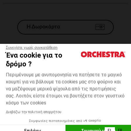
Η Δωροκάρτα
Συνεχίστε χωρίς συγκατάθεση
Ένα cookie για το
Γενικοί 'Οροι Πώλησης
δρόμο ?
Νομικοί Όροι
*Εμπορικες προσφορες
Περιμένουμε με ανυπομονησία να πατήσετε το μαγικό
κουμπί για να βάλουμε τα cookies μας στο φούρνο και
Προσωπικά δεδομένα
να μαζέψουμε μερικά ψίχουλα από τις προτιμήσεις
Διαχείρηση των cookies
σας. Λοιπόν, είστε έτοιμοι να βουτήξετε στον γευστικό
Προσβασιμότητα: μη συμμορφούμενη
one
Μπλε
Μπλε
size
κόσμο των cookies
H Orchestra συμμετέχει στον κωδικά δεοντολογίας και στο σύστημα
μεσολάβησης της Γαλλικής Ομοσπονδίας Ηλεκτρονικού Εμπορίου.
Διαβάζω την πολιτική απορρήτου
Δυνατότητα πληρωμής με
Συμφωνίες πιστοποιημένες από
Ελλάδα
Λίστα 
ΕΠΙΛΟΓΗ ΜΕΓΕΘΟΥΣ
Επιλέγω
Συμφωνώ με όλα
EL
FR