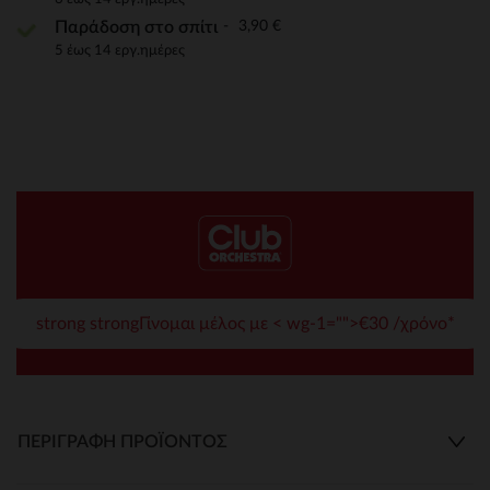
3,90 €
Παράδοση στο σπίτι
5 έως 14 εργ.ημέρες
strong strongΓίνομαι μέλος με < wg-1="">€30 /χρόνο*
ΠΕΡΙΓΡΑΦΉ ΠΡΟΪΌΝΤΟΣ