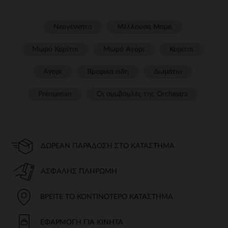
Νεογέννητο
Μέλλουσα Μαμά
Μωρό Κορίτσι
Μωρό Αγόρι
Κορίτσι
Αγόρι
Βρεφικα ειδη
Δωμάτιο
Prémaman
Οι συμβουλές της Orchestra​
ΔΩΡΕΆΝ ΠΑΡΆΔΟΣΗ ΣΤΟ ΚΑΤΆΣΤΗΜΑ
ΑΣΦΑΛΉΣ ΠΛΗΡΩΜΉ
ΒΡΕΊΤΕ ΤΟ ΚΟΝΤΙΝΌΤΕΡΟ ΚΑΤΆΣΤΗΜΑ
ΕΦΑΡΜΟΓΉ ΓΙΑ ΚΙΝΗΤΆ