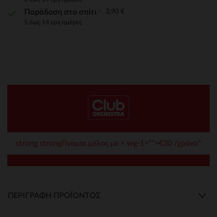
3,90 €
Παράδοση στο σπίτι
5 έως 14 εργ.ημέρες
strong strongΓίνομαι μέλος με < wg-1="">€30 /χρόνο*
ΠΕΡΙΓΡΑΦΉ ΠΡΟΪΌΝΤΟΣ