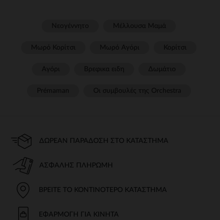
Νεογέννητο
Μέλλουσα Μαμά
Μωρό Κορίτσι
Μωρό Αγόρι
Κορίτσι
Αγόρι
Βρεφικα ειδη
Δωμάτιο
Prémaman
Οι συμβουλές της Orchestra​
ΔΩΡΕΆΝ ΠΑΡΆΔΟΣΗ ΣΤΟ ΚΑΤΆΣΤΗΜΑ
ΑΣΦΑΛΉΣ ΠΛΗΡΩΜΉ
ΒΡΕΊΤΕ ΤΟ ΚΟΝΤΙΝΌΤΕΡΟ ΚΑΤΆΣΤΗΜΑ
ΕΦΑΡΜΟΓΉ ΓΙΑ ΚΙΝΗΤΆ