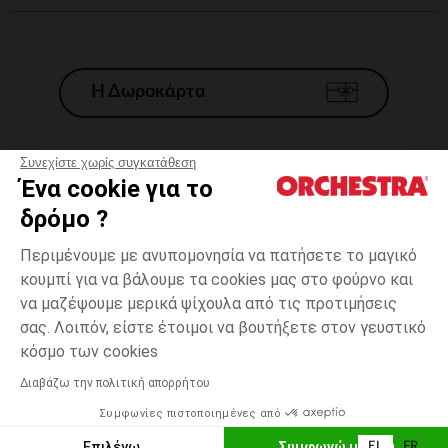
Η Δωροκάρτα
Συνεχίστε χωρίς συγκατάθεση
Ένα cookie για το
Γενικοί 'Οροι Πώλησης
δρόμο ?
Νομικοί Όροι
*Εμπορικες προσφορες
Περιμένουμε με ανυπομονησία να πατήσετε το μαγικό
κουμπί για να βάλουμε τα cookies μας στο φούρνο και
Προσωπικά δεδομένα
να μαζέψουμε μερικά ψίχουλα από τις προτιμήσεις
Διαχείρηση των cookies
σας. Λοιπόν, είστε έτοιμοι να βουτήξετε στον γευστικό
Προσβασιμότητα: μη συμμορφούμενη
one
Ροζ
Ροζ
size
κόσμο των cookies
H Orchestra συμμετέχει στον κωδικά δεοντολογίας και στο σύστημα
μεσολάβησης της Γαλλικής Ομοσπονδίας Ηλεκτρονικού Εμπορίου.
Διαβάζω την πολιτική απορρήτου
Δυνατότητα πληρωμής με
Συμφωνίες πιστοποιημένες από
Ελλάδα
Λίστα 
ΠΡΟΣΘΉΚΗ ΣΤΟ ΚΑΛΆΘΙ
Επιλέγω
Συμφωνώ με όλα
EL
FR