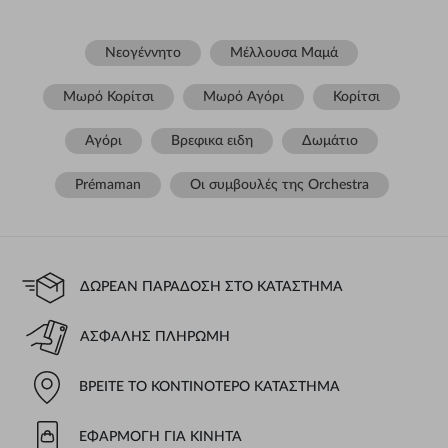
Νεογέννητο
Μέλλουσα Μαμά
Μωρό Κορίτσι
Μωρό Αγόρι
Κορίτσι
Αγόρι
Βρεφικα ειδη
Δωμάτιο
Prémaman
Οι συμβουλές της Orchestra​
ΔΩΡΕΆΝ ΠΑΡΆΔΟΣΗ ΣΤΟ ΚΑΤΆΣΤΗΜΑ
ΑΣΦΑΛΉΣ ΠΛΗΡΩΜΉ
ΒΡΕΊΤΕ ΤΟ ΚΟΝΤΙΝΌΤΕΡΟ ΚΑΤΆΣΤΗΜΑ
ΕΦΑΡΜΟΓΉ ΓΙΑ ΚΙΝΗΤΆ