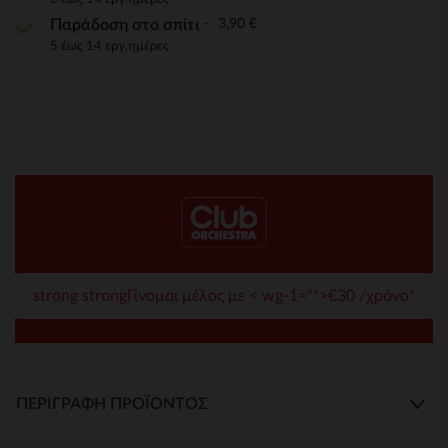
3,90 €
Παράδοση στο σπίτι
5 έως 14 εργ.ημέρες
strong strongΓίνομαι μέλος με < wg-1="">€30 /χρόνο*
ΠΕΡΙΓΡΑΦΉ ΠΡΟΪΌΝΤΟΣ