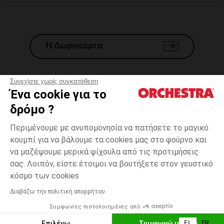
Η Δωροκάρτα
Συνεχίστε χωρίς συγκατάθεση
Ένα cookie για το
Γενικοί 'Οροι Πώλησης
δρόμο ?
Νομικοί Όροι
*Εμπορικες προσφορες
Περιμένουμε με ανυπομονησία να πατήσετε το μαγικό
κουμπί για να βάλουμε τα cookies μας στο φούρνο και
Προσωπικά δεδομένα
να μαζέψουμε μερικά ψίχουλα από τις προτιμήσεις
Διαχείρηση των cookies
σας. Λοιπόν, είστε έτοιμοι να βουτήξετε στον γευστικό
Προσβασιμότητα: μη συμμορφούμενη
one
Διαφανές
Διαφανές
size
κόσμο των cookies
H Orchestra συμμετέχει στον κωδικά δεοντολογίας και στο σύστημα
μεσολάβησης της Γαλλικής Ομοσπονδίας Ηλεκτρονικού Εμπορίου.
Διαβάζω την πολιτική απορρήτου
Δυνατότητα πληρωμής με
Συμφωνίες πιστοποιημένες από
Ελλάδα
Λίστα 
ΕΠΙΛΟΓΗ ΜΕΓΕΘΟΥΣ
Επιλέγω
Συμφωνώ με όλα
EL
FR