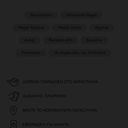
Νεογέννητο
Μέλλουσα Μαμά
Μωρό Κορίτσι
Μωρό Αγόρι
Κορίτσι
Αγόρι
Βρεφικα ειδη
Δωμάτιο
Prémaman
Οι συμβουλές της Orchestra​
ΔΩΡΕΆΝ ΠΑΡΆΔΟΣΗ ΣΤΟ ΚΑΤΆΣΤΗΜΑ
ΑΣΦΑΛΉΣ ΠΛΗΡΩΜΉ
ΒΡΕΊΤΕ ΤΟ ΚΟΝΤΙΝΌΤΕΡΟ ΚΑΤΆΣΤΗΜΑ
ΕΦΑΡΜΟΓΉ ΓΙΑ ΚΙΝΗΤΆ