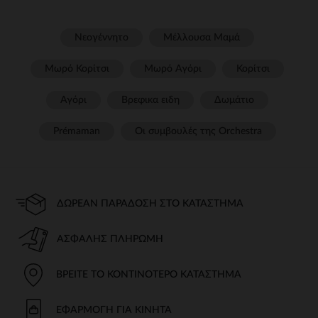
Νεογέννητο
Μέλλουσα Μαμά
Μωρό Κορίτσι
Μωρό Αγόρι
Κορίτσι
Αγόρι
Βρεφικα ειδη
Δωμάτιο
Prémaman
Οι συμβουλές της Orchestra​
ΔΩΡΕΆΝ ΠΑΡΆΔΟΣΗ ΣΤΟ ΚΑΤΆΣΤΗΜΑ
ΑΣΦΑΛΉΣ ΠΛΗΡΩΜΉ
ΒΡΕΊΤΕ ΤΟ ΚΟΝΤΙΝΌΤΕΡΟ ΚΑΤΆΣΤΗΜΑ
ΕΦΑΡΜΟΓΉ ΓΙΑ ΚΙΝΗΤΆ