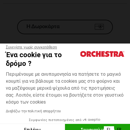
Η Δωροκάρτα
Συνεχίστε χωρίς συγκατάθεση
Ένα cookie για το
Γενικοί 'Οροι Πώλησης
δρόμο ?
Νομικοί Όροι
*Εμπορικες προσφορες
Περιμένουμε με ανυπομονησία να πατήσετε το μαγικό
κουμπί για να βάλουμε τα cookies μας στο φούρνο και
Προσωπικά δεδομένα
να μαζέψουμε μερικά ψίχουλα από τις προτιμήσεις
Διαχείρηση των cookies
σας. Λοιπόν, είστε έτοιμοι να βουτήξετε στον γευστικό
Προσβασιμότητα: μη συμμορφούμενη
one
Διαφανές
Διαφανές
size
κόσμο των cookies
H Orchestra συμμετέχει στον κωδικά δεοντολογίας και στο σύστημα
μεσολάβησης της Γαλλικής Ομοσπονδίας Ηλεκτρονικού Εμπορίου.
Διαβάζω την πολιτική απορρήτου
Δυνατότητα πληρωμής με
Συμφωνίες πιστοποιημένες από
Ελλάδα
Λίστα 
ΕΠΙΛΟΓΗ ΜΕΓΕΘΟΥΣ
Επιλέγω
Συμφωνώ με όλα
EL
FR