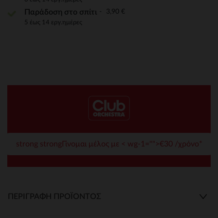
3,90 €
Παράδοση στο σπίτι
5 έως 14 εργ.ημέρες
strong strongΓίνομαι μέλος με < wg-1="">€30 /χρόνο*
ΠΕΡΙΓΡΑΦΉ ΠΡΟΪΌΝΤΟΣ