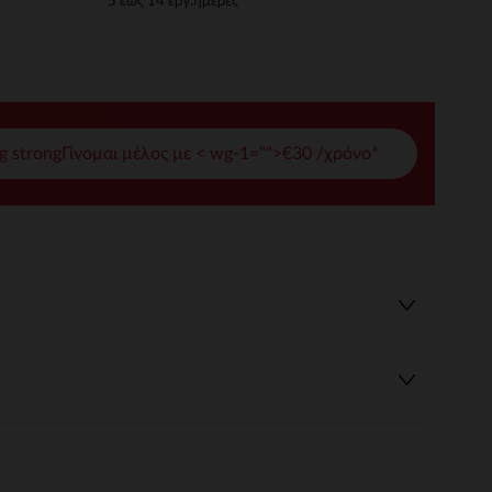
5 έως 14 εργ.ημέρες
γές σας
ι να διαχειριστείτε τις ρυθμίσεις απορρήτου, εξασφαλίζοντας 
g strongΓίνομαι μέλος με < wg-1="">€30 /χρόνο*