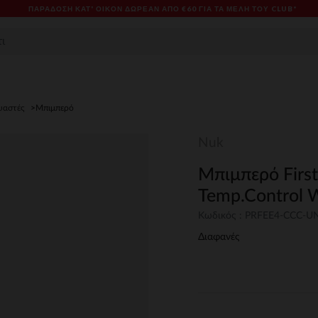
ΠΑΡΆΔΟΣΗ ΚΑΤ' ΟΊΚΟΝ ΔΩΡΕΑΝ ΑΠΌ €60 ΓΙΑ ΤΑ ΜΈΛΗ ΤΟΥ CLUB*
υαστές
Μπιμπερό
Nuk
Μπιμπερό First
Temp.Control 
Κωδικός : PRFEE4-CCC-U
Διαφανές