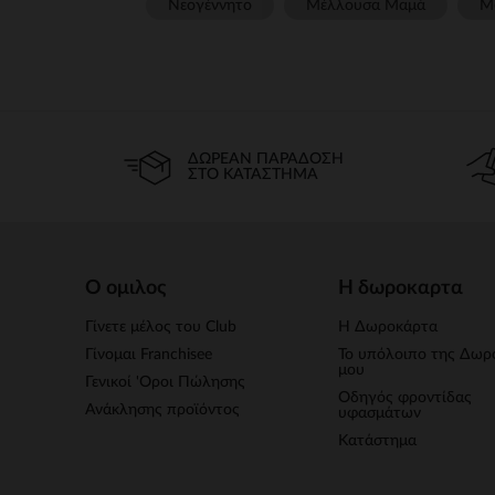
Νεογέννητο
Μέλλουσα Μαμά
Μ
ΔΩΡΕΆΝ ΠΑΡΆΔΟΣΗ
ΣΤΟ ΚΑΤΆΣΤΗΜΑ
Ο ομιλος
Η δωροκαρτα
Γίνετε μέλος του Club
Η Δωροκάρτα
Γίνομαι Franchisee
Το υπόλοιπο της Δωρ
μου
Γενικοί 'Οροι Πώλησης
Οδηγός φροντίδας
Ανάκλησης προϊόντος
υφασμάτων
Κατάστημα