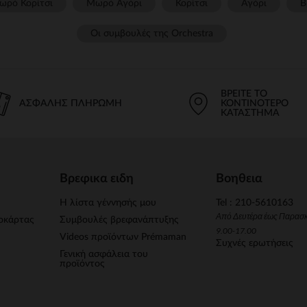
ωρό Κορίτσι
Μωρό Αγόρι
Κορίτσι
Αγόρι
Β
Οι συμβουλές της Orchestra​
ΒΡΕΊΤΕ ΤΟ
ΑΣΦΑΛΉΣ ΠΛΗΡΩΜΉ
ΚΟΝΤΙΝΌΤΕΡΟ
ΚΑΤΆΣΤΗΜΑ
Βρεφικα ειδη
Βοηθεια
Η λίστα γέννησής μου
Tel : 210-5610163
Από Δευτέρα έως Παρασ
οκάρτας
Συμβουλές βρεφανάπτυξης
9.00-17.00
Videos προϊόντων Prémaman
Συχνές ερωτήσεις
Γενική ασφάλεια του
προϊόντος