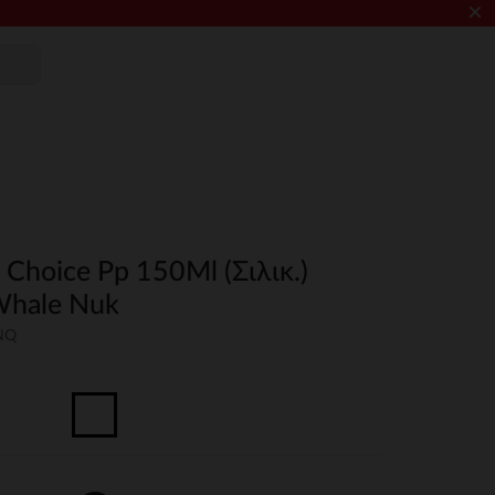
×
 Choice Pp 150Ml (Σιλικ.)
Whale Nuk
NQ