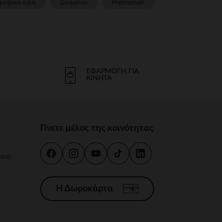
ρεφικα ειδη
Δωμάτιο
Prémaman
ΕΦΑΡΜΟΓΉ ΓΙΑ
ΚΙΝΗΤΆ
Γίνετε μέλος της κοινότητας
κευή
Η Δωροκάρτα