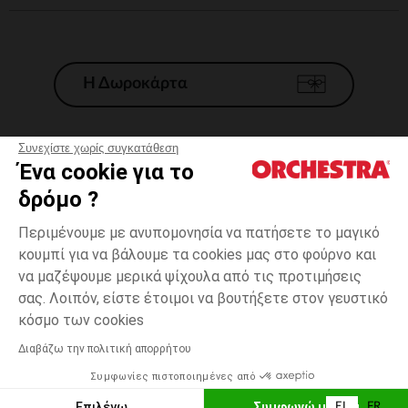
Η Δωροκάρτα
Συνεχίστε χωρίς συγκατάθεση
Ένα cookie για το
Γενικοί 'Οροι Πώλησης
δρόμο ?
Νομικοί Όροι
*Εμπορικες προσφορες
Περιμένουμε με ανυπομονησία να πατήσετε το μαγικό
κουμπί για να βάλουμε τα cookies μας στο φούρνο και
Προσωπικά δεδομένα
να μαζέψουμε μερικά ψίχουλα από τις προτιμήσεις
Διαχείρηση των cookies
σας. Λοιπόν, είστε έτοιμοι να βουτήξετε στον γευστικό
Προσβασιμότητα: μη συμμορφούμενη
one
Διαφανές
Διαφανές
size
κόσμο των cookies
H Orchestra συμμετέχει στον κωδικά δεοντολογίας και στο σύστημα
μεσολάβησης της Γαλλικής Ομοσπονδίας Ηλεκτρονικού Εμπορίου.
Διαβάζω την πολιτική απορρήτου
Δυνατότητα πληρωμής με
Συμφωνίες πιστοποιημένες από
Ελλάδα
Λίστα 
ΠΡΟΣΘΉΚΗ ΣΤΟ ΚΑΛΆΘΙ
Επιλέγω
Συμφωνώ με όλα
EL
FR