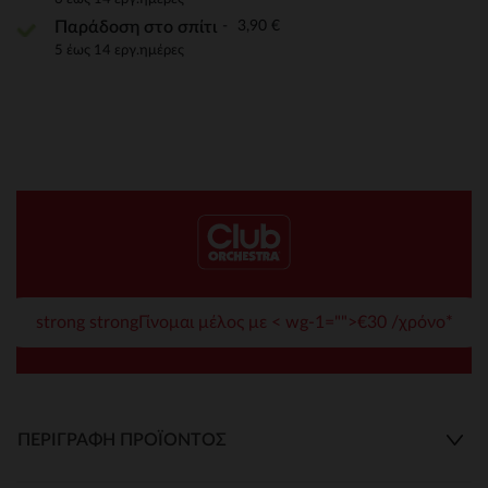
3,90 €
Παράδοση στο σπίτι
5 έως 14 εργ.ημέρες
strong strongΓίνομαι μέλος με < wg-1="">€30 /χρόνο*
ΠΕΡΙΓΡΑΦΉ ΠΡΟΪΌΝΤΟΣ