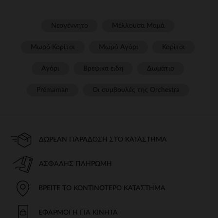
Νεογέννητο
Μέλλουσα Μαμά
Μωρό Κορίτσι
Μωρό Αγόρι
Κορίτσι
Αγόρι
Βρεφικα ειδη
Δωμάτιο
Prémaman
Οι συμβουλές της Orchestra​
ΔΩΡΕΆΝ ΠΑΡΆΔΟΣΗ ΣΤΟ ΚΑΤΆΣΤΗΜΑ
ΑΣΦΑΛΉΣ ΠΛΗΡΩΜΉ
ΒΡΕΊΤΕ ΤΟ ΚΟΝΤΙΝΌΤΕΡΟ ΚΑΤΆΣΤΗΜΑ
ΕΦΑΡΜΟΓΉ ΓΙΑ ΚΙΝΗΤΆ