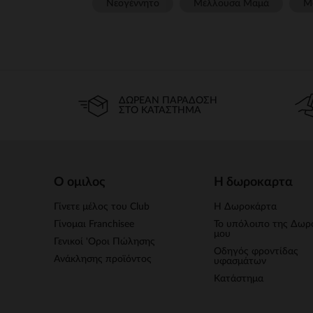
Νεογέννητο
Μέλλουσα Μαμά
Μ
ΔΩΡΕΆΝ ΠΑΡΆΔΟΣΗ
ΣΤΟ ΚΑΤΆΣΤΗΜΑ
Ο ομιλος
Η δωροκαρτα
Γίνετε μέλος του Club
Η Δωροκάρτα
Γίνομαι Franchisee
Το υπόλοιπο της Δωρ
μου
Γενικοί 'Οροι Πώλησης
Οδηγός φροντίδας
Ανάκλησης προϊόντος
υφασμάτων
Κατάστημα