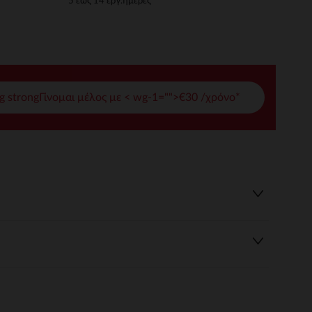
5 έως 14 εργ.ημέρες
γές σας
ι να διαχειριστείτε τις ρυθμίσεις απορρήτου, εξασφαλίζοντας 
g strongΓίνομαι μέλος με < wg-1="">€30 /χρόνο*