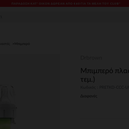
ΠΑΡΆΔΟΣΗ ΚΑΤ' ΟΊΚΟΝ ΔΩΡΕΑΝ ΑΠΌ €60 ΓΙΑ ΤΑ ΜΈΛΗ ΤΟΥ CLUB*
υαστές
Μπιμπερό
Drbrown
Μπιμπερό πλαστ
τεμ.)
Κωδικός : PRETKD-CCC-
Διαφανές