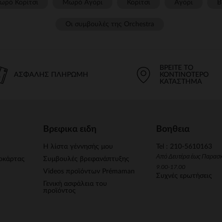
ωρό Κορίτσι
Μωρό Αγόρι
Κορίτσι
Αγόρι
Β
Οι συμβουλές της Orchestra​
ΒΡΕΊΤΕ ΤΟ
ΑΣΦΑΛΉΣ ΠΛΗΡΩΜΉ
ΚΟΝΤΙΝΌΤΕΡΟ
ΚΑΤΆΣΤΗΜΑ
Βρεφικα ειδη
Βοηθεια
Η λίστα γέννησής μου
Tel : 210-5610163
Από Δευτέρα έως Παρασ
οκάρτας
Συμβουλές βρεφανάπτυξης
9.00-17.00
Videos προϊόντων Prémaman
Συχνές ερωτήσεις
Γενική ασφάλεια του
προϊόντος