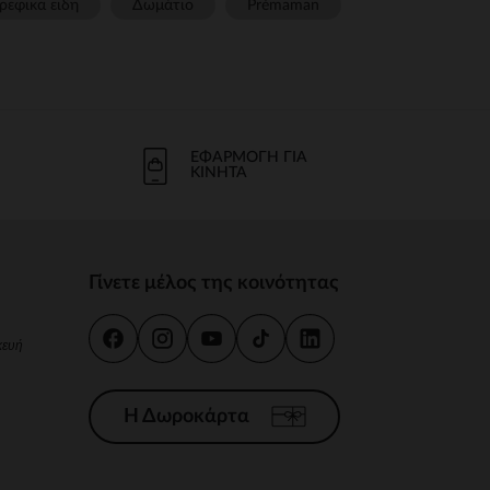
ρεφικα ειδη
Δωμάτιο
Prémaman
ΕΦΑΡΜΟΓΉ ΓΙΑ
ΚΙΝΗΤΆ
Γίνετε μέλος της κοινότητας
κευή
Η Δωροκάρτα