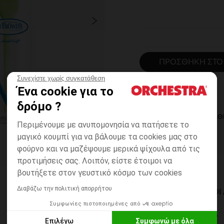
ΠΡΟΣΘΉΚΗ ΣΤΟ
Συνεχίστε χωρίς συγκατάθεση
Ένα cookie για το
δρόμο ?
ΆΜΕΣΗ ΔΙΑΘ
Περιμένουμε με ανυπομονησία να πατήσετε το
μαγικό κουμπί για να βάλουμε τα cookies μας στο
φούρνο και να μαζέψουμε μερικά ψίχουλα από τις
προτιμήσεις σας. Λοιπόν, είστε έτοιμοι να
βουτήξετε στον γευστικό κόσμο των cookies
Διαβάζω την πολιτική απορρήτου
ΔΙΑΘΈΣΙΜΟΙ ΤΡΌΠΟ
Συμφωνίες πιστοποιημένες από
ΣΕ ΚΑΤΑΣΤΗΜΑ
Επιλέγω
Συμφωνώ με όλα